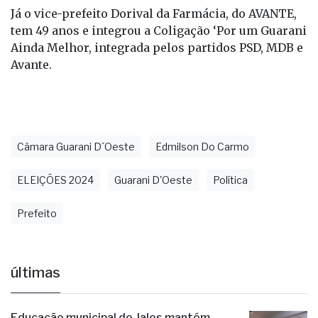
professor de ensino médio. Ele é o atual secretário
municipal de Saúde.
Já o vice-prefeito Dorival da Farmácia, do AVANTE,
tem 49 anos e integrou a Coligação ‘Por um Guarani
Ainda Melhor, integrada pelos partidos PSD, MDB e
Avante.
Câmara Guarani D´Oeste
Edmilson Do Carmo
ELEIÇÕES 2024
Guarani D'Oeste
Política
Prefeito
últimas