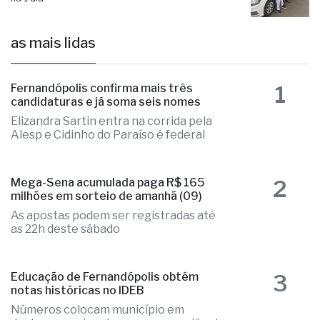
Administração municipal entrega novo
veículo ao Conselho Tutelar
há 1 dia
as mais lidas
1
Fernandópolis confirma mais três
candidaturas e já soma seis nomes
Elizandra Sartin entra na corrida pela
Alesp e Cidinho do Paraíso é federal
2
Mega-Sena acumulada paga R$ 165
milhões em sorteio de amanhã (09)
As apostas podem ser registradas até
as 22h deste sábado