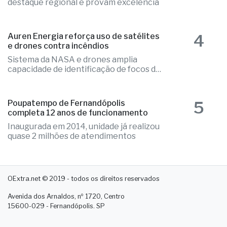
3
Educação de Fernandópolis obtém
notas históricas no IDEB
Números colocam município em
destaque regional e provam excelência
4
Auren Energia reforça uso de satélites
e drones contra incêndios
Sistema da NASA e drones amplia
capacidade de identificação de focos de
calor
5
Poupatempo de Fernandópolis
completa 12 anos de funcionamento
Inaugurada em 2014, unidade já realizou
quase 2 milhões de atendimentos
OExtra.net © 2019 - todos os direitos reservados