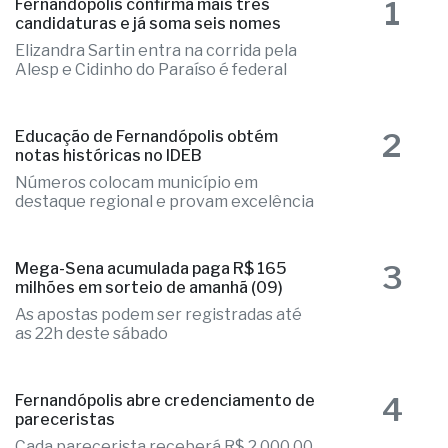
1
Fernandópolis confirma mais três
candidaturas e já soma seis nomes
Elizandra Sartin entra na corrida pela
Alesp e Cidinho do Paraíso é federal
2
Educação de Fernandópolis obtém
notas históricas no IDEB
Números colocam município em
destaque regional e provam excelência
3
Mega-Sena acumulada paga R$ 165
milhões em sorteio de amanhã (09)
As apostas podem ser registradas até
as 22h deste sábado
4
Fernandópolis abre credenciamento de
pareceristas
Cada parecerista receberá R$ 2.000,00