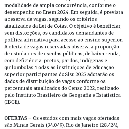
a reserva de vagas, segundo os critérios
atualizados da Lei de Cotas. O objetivo é beneficiar,
sem distorções, os candidatos demandantes de
política afirmativa para acesso ao ensino superior.
A oferta de vagas reservadas observa a proporção
de estudantes de escolas públicas, de baixa renda,
com deficiência, pretos, pardos, indígenas e
quilombolas. Todas as instituições de educação
superior participantes do Sisu 2025 adotarão os
dados de distribuição de vagas conforme os
percentuais atualizados do Censo 2022, realizado
pelo Instituto Brasileiro de Geografia e Estatística
(IBGE).
OFERTAS –
Os estados com mais vagas ofertadas
são Minas Gerais (34.049), Rio de Janeiro (28.424),
Bahia (22.889) e Paraíba (21.268). As Universidades
Federais do Rio de Janeiro (UFRJ) e Fluminense
(UFF) são as que oferecem mais vagas: 9.050 e 8.683,