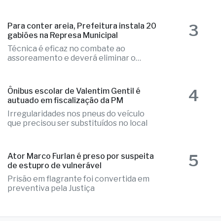
3
gabiões na Represa Municipal
Técnica é eficaz no combate ao
assoreamento e deverá eliminar o
problema
4
Ônibus escolar de Valentim Gentil é
autuado em fiscalização da PM
Irregularidades nos pneus do veículo
que precisou ser substituídos no local
5
Ator Marco Furlan é preso por suspeita
de estupro de vulnerável
Prisão em flagrante foi convertida em
preventiva pela Justiça
OExtra.net © 2019 - todos os direitos reservados
Avenida dos Arnaldos, nº 1720, Centro