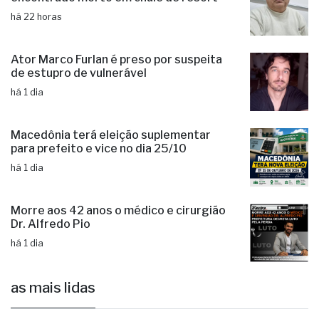
há 18 horas
Ex-radialista Marcelo "Toto" é
encontrado morto em chalé de resort
há 22 horas
Ator Marco Furlan é preso por suspeita
de estupro de vulnerável
há 1 dia
Macedônia terá eleição suplementar
para prefeito e vice no dia 25/10
há 1 dia
Morre aos 42 anos o médico e cirurgião
Dr. Alfredo Pio
há 1 dia