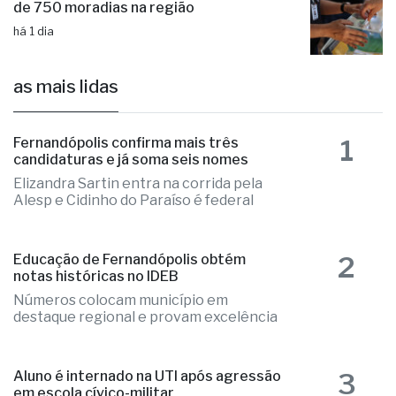
de 750 moradias na região
há 1 dia
as mais lidas
1
Fernandópolis confirma mais três
candidaturas e já soma seis nomes
Elizandra Sartin entra na corrida pela
Alesp e Cidinho do Paraíso é federal
2
Educação de Fernandópolis obtém
notas históricas no IDEB
Números colocam município em
destaque regional e provam excelência
3
Aluno é internado na UTI após agressão
em escola cívico-militar