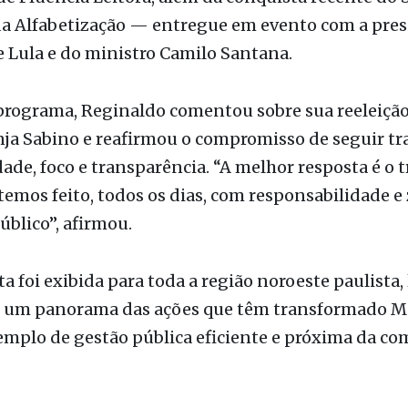
 Macedônia entre os 100 melhores resultados do E
de Fluência Leitora, além da conquista recente do 
da Alfabetização — entregue em evento com a pre
 Lula e do ministro Camilo Santana.
programa, Reginaldo comentou sobre sua reeleição
nja Sabino e reafirmou o compromisso de seguir t
ade, foco e transparência. “A melhor resposta é o t
 temos feito, todos os dias, com responsabilidade e 
úblico”, afirmou.
ta foi exibida para toda a região noroeste paulista,
 um panorama das ações que têm transformado M
mplo de gestão pública eficiente e próxima da co