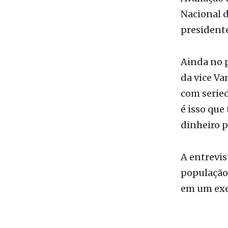
colocaram
Avaliação 
Nacional 
presidente
Ainda no 
da vice Va
com seried
é isso que
dinheiro p
A entrevis
população
em um exe