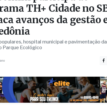
omini participa do
rama TH+ Cidade no S
aca avanços da gestão
edônia
populares, hospital municipal e pavimentação da
ao Parque Ecológico
 ano