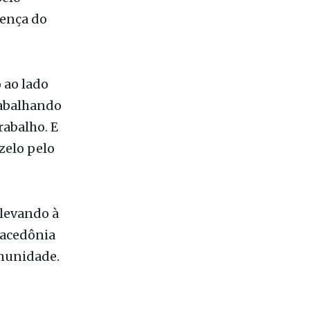
stado na
Selo
sença do
 ao lado
rabalhando
rabalho. E
zelo pelo
 levando à
acedônia
munidade.