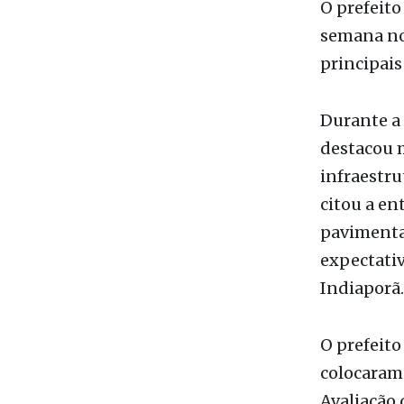
Da Redaç
O prefeito
semana no 
principais
Durante a
destacou m
infraestru
citou a en
pavimentaç
expectativ
Indiaporã.
O prefeit