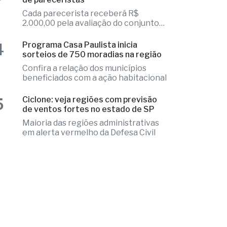
excelência
3
Fernandópolis abre credenciamento
de pareceristas
Cada parecerista receberá R$
2.000,00 pela avaliação do conjunto
de projetos
4
Programa Casa Paulista inicia
sorteios de 750 moradias na região
Confira a relação dos municípios
beneficiados com a ação habitacional
5
Ciclone: veja regiões com previsão
de ventos fortes no estado de SP
Maioria das regiões administrativas
em alerta vermelho da Defesa Civil