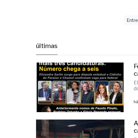
Entr
últimas
F
c
E
d
há