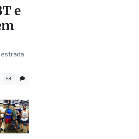
BT e
 em
 estrada