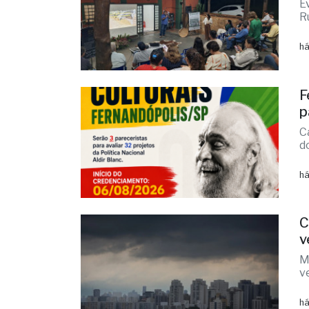
A
c
E
R
há
F
p
C
d
há
C
v
M