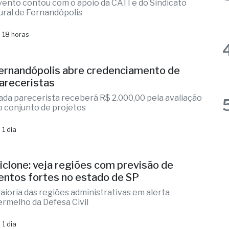
dministração municipal investe em
apacitação para produtores rurais
vento contou com o apoio da CATI e do Sindicato
ural de Fernandópolis
 18 horas
ernandópolis abre credenciamento de
areceristas
ada parecerista receberá R$ 2.000,00 pela avaliação
o conjunto de projetos
 1 dia
iclone: veja regiões com previsão de
entos fortes no estado de SP
aioria das regiões administrativas em alerta