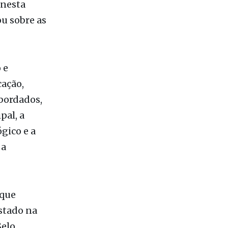
 nesta
u sobre as
 e
cação,
bordados,
pal, a
gico e a
 a
 que