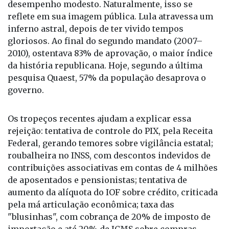
inferno astral, depois de ter vivido tempos
gloriosos. Ao final do segundo mandato (2007–
2010), ostentava 83% de aprovação, o maior índice
da história republicana. Hoje, segundo a última
pesquisa Quaest, 57% da população desaprova o
governo.
Os tropeços recentes ajudam a explicar essa
rejeição: tentativa de controle do PIX, pela Receita
Federal, gerando temores sobre vigilância estatal;
roubalheira no INSS, com descontos indevidos de
contribuições associativas em contas de 4 milhões
de aposentados e pensionistas; tentativa de
aumento da alíquota do IOF sobre crédito, criticada
pela má articulação econômica; taxa das
"blusinhas", com cobrança de 20% de imposto de
importação e até 20% de ICMS sobre compras
internacionais de até US$ 50; alta dos preços dos