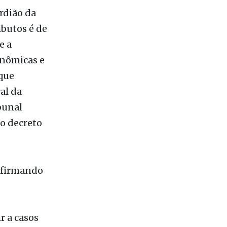
rdião da
ibutos é de
e a
onômicas e
 que
al da
bunal
do decreto
 afirmando
r a casos