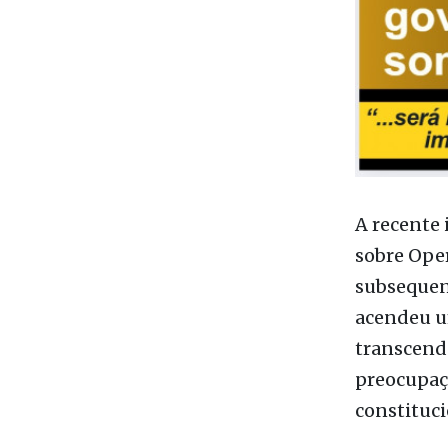
A recente
sobre Oper
subsequen
acendeu um
transcende
preocupaçõ
constituci