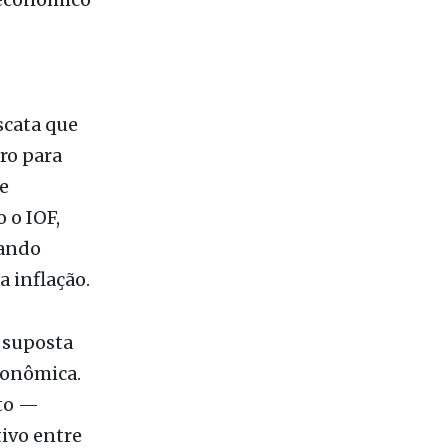
scata que
ro para
e
 o IOF,
tando
 inflação.
 suposta
econômica.
ito —
ivo entre