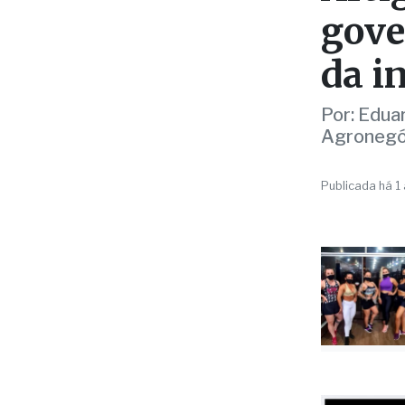
gove
da i
Por: Edua
Agronegó
Publicada há 1