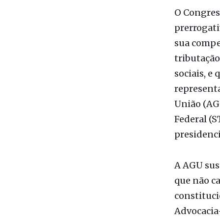
O Congress
prerrogati
sua compet
tributaçã
sociais, e
representa
União (AG
Federal (S
presidenci
A AGU sust
que não ca
constituci
Advocacia-