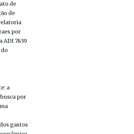
ato de
ção de
elatoria
raes por
 a ADI 7839
 do
e: a
 busca por
uma
dos gastos
 econômico