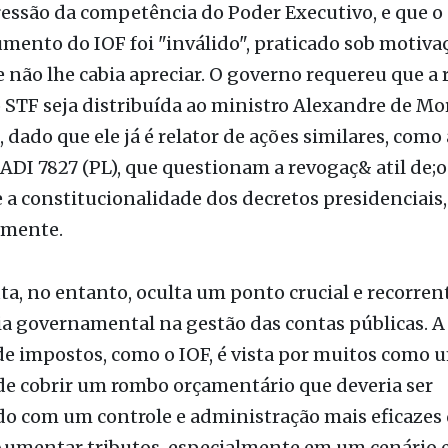
essão da competência do Poder Executivo, e que o 
umento do IOF foi "inválido", praticado sob motiva
 não lhe cabia apreciar. O governo requereu que a r
 STF seja distribuída ao ministro Alexandre de Mo
 dado que ele já é relator de ações similares, como
 ADI 7827 (PL), que questionam a revogaç& atil de;o
a constitucionalidade dos decretos presidenciais,
amente.
ta, no entanto, oculta um ponto crucial e recorrent
ia governamental na gestão das contas públicas. A
e impostos, como o IOF, é vista por muitos como 
de cobrir um rombo orçamentário que deveria ser
o com um controle e administração mais eficazes 
 Aumentar tributos, especialmente em um cenário