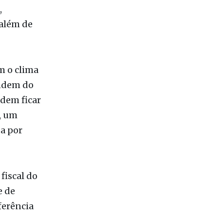
,
 além de
om o clima
endem do
odem ficar
, um
a por
fiscal do
e de
ferência
O