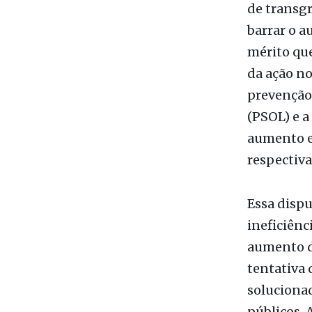
de transgr
barrar o a
mérito que
da ação no
prevenção,
(PSOL) e a
aumento e 
respectiv
Essa dispu
ineficiênc
aumento d
tentativa 
solucionad
públicos.