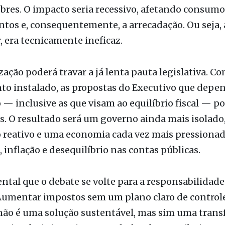
bres. O impacto seria recessivo, afetando consumo
tos e, consequentemente, a arrecadação. Ou seja,
 era tecnicamente ineficaz.
ização poderá travar a já lenta pauta legislativa. C
nto instalado, as propostas do Executivo que dep
— inclusive as que visam ao equilíbrio fiscal — p
s. O resultado será um governo ainda mais isolado
 reativo e uma economia cada vez mais pressionad
, inflação e desequilíbrio nas contas públicas.
tal que o debate se volte para a responsabilidade 
Aumentar impostos sem um plano claro de control
não é uma solução sustentável, mas sim uma trans
ência administrativa para o bolso do contribuinte. 