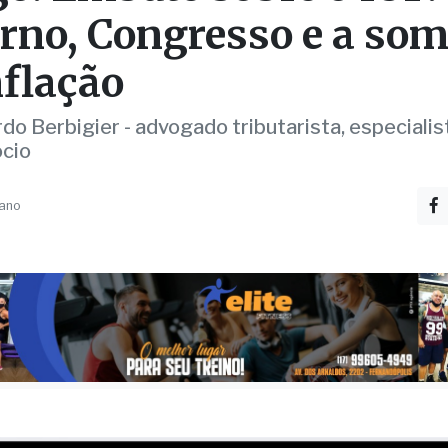
rno, Congresso e a so
nflação
rdo Berbigier - advogado tributarista, especiali
cio
 ano