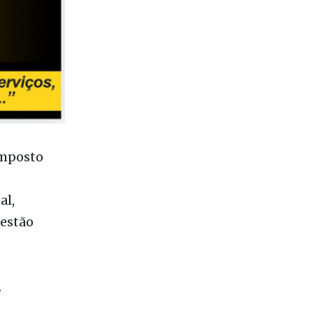
Imposto
al,
uestão
.