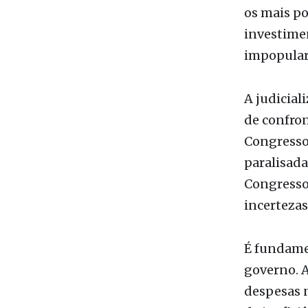
os mais po
investimen
impopular,
A judicial
de confro
Congresso 
paralisada
Congresso
incertezas
É fundamen
governo. 
despesas 
da inefici