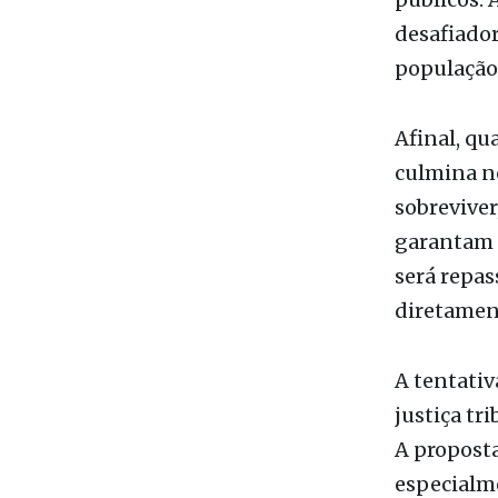
desafiador
população
Afinal, qu
culmina n
sobreviver
garantam 
será repas
diretament
A tentativ
justiça tr
A propost
especialme