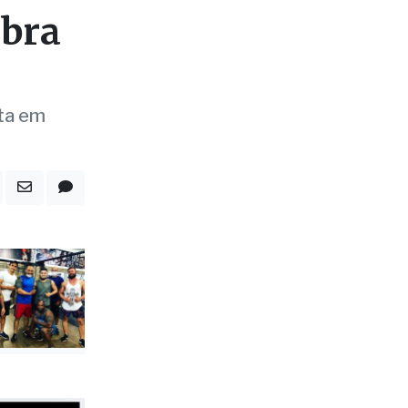
mbra
sta em