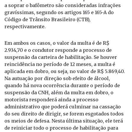
do etilômetro aponta o índice de até 0,33 mg de
álcool por litro de ar expelido – quanto recusar-se
a soprar o bafômetro são consideradas infrações
gravíssimas, segundo os artigos 165 e 165-A do
Código de Trânsito Brasileiro (CTB),
respectivamente.
Em ambos os casos, o valor da multa é de R$
2.934,70 e o condutor responde a processo de
suspensão da carteira de habilitação. Se houver
reincidência no período de 12 meses, a multa é
aplicada em dobro, ou seja, no valor de R$ 5.869,40.
Na autuação por direção sob efeito de álcool,
quando há nova ocorrência durante o período de
suspensão da CNH, além da multa em dobro, o
motorista responderá ainda a processo
administrativo que poderá culminar na cassação
do seu direito de dirigir, se forem esgotados todos
os meios de defesa. Nesta última situação, ele terá