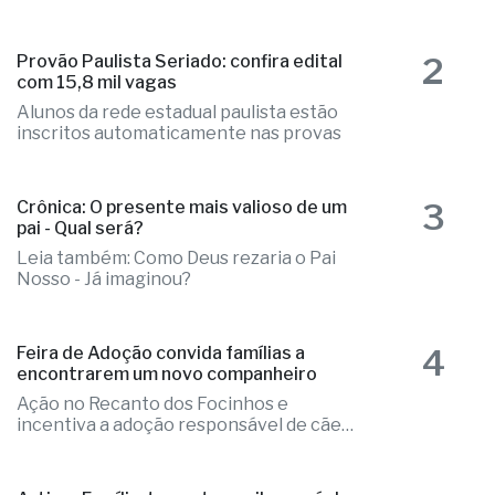
Companhia voltará a operar a rota com
três frequências semanais
2
Provão Paulista Seriado: confira edital
com 15,8 mil vagas
Alunos da rede estadual paulista estão
inscritos automaticamente nas provas
3
Crônica: O presente mais valioso de um
pai - Qual será?
Leia também: Como Deus rezaria o Pai
Nosso - Já imaginou?
4
Feira de Adoção convida famílias a
encontrarem um novo companheiro
Ação no Recanto dos Focinhos e
incentiva a adoção responsável de cães
e gatos