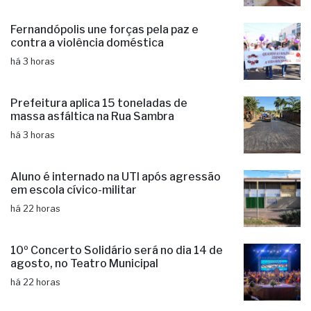
Mega-Sena pode pagar R$ 150 milhões
nesta quinta-feira (06)
há 3 horas
Fernandópolis une forças pela paz e
contra a violência doméstica
há 3 horas
Prefeitura aplica 15 toneladas de
massa asfáltica na Rua Sambra
há 3 horas
Aluno é internado na UTI após agressão
em escola cívico-militar
há 22 horas