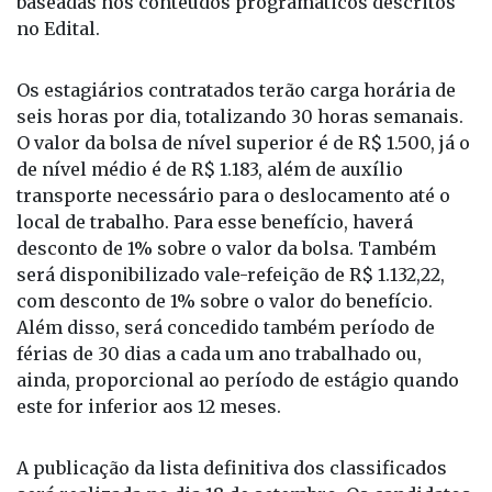
devidamente atualizado no portal do CIEE para
início da prova on-line. O exame será composto de
20 questões de múltipla escolha, com quatro
alternativas cada uma, sendo apenas uma correta,
baseadas nos conteúdos programáticos descritos
no Edital.
Os estagiários contratados terão carga horária de
seis horas por dia, totalizando 30 horas semanais.
O valor da bolsa de nível superior é de R$ 1.500, já o
de nível médio é de R$ 1.183, além de auxílio
transporte necessário para o deslocamento até o
local de trabalho. Para esse benefício, haverá
desconto de 1% sobre o valor da bolsa. Também
será disponibilizado vale-refeição de R$ 1.132,22,
com desconto de 1% sobre o valor do benefício.
Além disso, será concedido também período de
férias de 30 dias a cada um ano trabalhado ou,
ainda, proporcional ao período de estágio quando