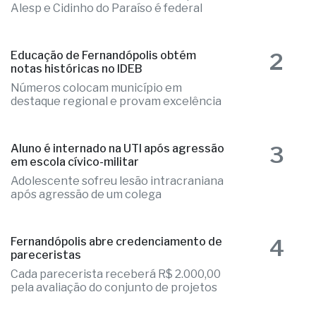
1
Fernandópolis confirma mais três
candidaturas e já soma seis nomes
Elizandra Sartin entra na corrida pela
Alesp e Cidinho do Paraíso é federal
2
Educação de Fernandópolis obtém
notas históricas no IDEB
Números colocam município em
destaque regional e provam excelência
3
Aluno é internado na UTI após agressão
em escola cívico-militar
Adolescente sofreu lesão intracraniana
após agressão de um colega
4
Fernandópolis abre credenciamento de
pareceristas