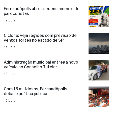
capacitação para produtores rurais
há 7 horas
Fernandópolis abre credenciamento de
pareceristas
há 1 dia
Ciclone: veja regiões com previsão de
ventos fortes no estado de SP
há 1 dia
Administração municipal entrega novo
veículo ao Conselho Tutelar
há 1 dia
Com 15 mil idosos, Fernandópolis
debate política pública