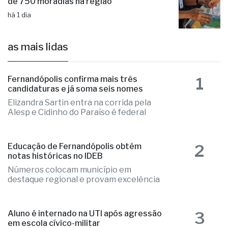
de 750 moradias na região
há 1 dia
as mais lidas
1
Fernandópolis confirma mais três
candidaturas e já soma seis nomes
Elizandra Sartin entra na corrida pela
Alesp e Cidinho do Paraíso é federal
2
Educação de Fernandópolis obtém
notas históricas no IDEB
Números colocam município em
destaque regional e provam excelência
3
Aluno é internado na UTI após agressão
em escola cívico-militar