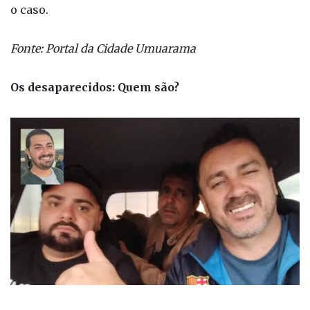
Os desaparecidos: Quem são?
Diego Henrique Afonso (à esquerda), Robishley
Hirnani De Oliveira (ao fundo) e Rafael Juliano
Marascalchi (à direita) saíram de São José do Rio
Preto. Alencar Gonçalves de Souza (foto menor) -