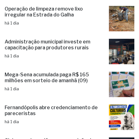
Administração municipal investe em
capacitação para produtores rurais
há 1 dia
Mega-Sena acumulada paga R$ 165
milhões em sorteio de amanhã (09)
há 1 dia
Fernandópolis abre credenciamento de
pareceristas
há 1 dia
Ciclone: veja regiões com previsão de
ventos fortes no estado de SP
há 1 dia