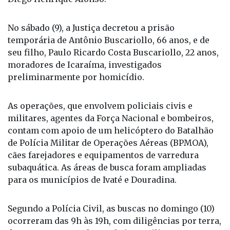
seu filho, Paulo Ricardo Costa Buscariollo, 22 anos,
moradores de Icaraíma, investigados
preliminarmente por homicídio.
As operações, que envolvem policiais civis e
militares, agentes da Força Nacional e bombeiros,
contam com apoio de um helicóptero do Batalhão
de Polícia Militar de Operações Aéreas (BPMOA),
cães farejadores e equipamentos de varredura
subaquática. As áreas de busca foram ampliadas
para os municípios de Ivaté e Douradina.
Segundo a Polícia Civil, as buscas no domingo (10)
ocorreram das 9h às 19h, com diligências por terra,
água e ar. O Corpo de Bombeiros utilizou sonar
para vasculhar o leito do rio Ivaí, percorrendo
cerca de 130 quilômetros. Três frentes de trabalho
foram mobilizadas: