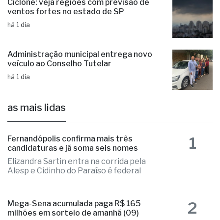
Administração municipal entrega novo
veículo ao Conselho Tutelar
há 1 dia
as mais lidas
1
Fernandópolis confirma mais três
candidaturas e já soma seis nomes
Elizandra Sartin entra na corrida pela
Alesp e Cidinho do Paraíso é federal
2
Mega-Sena acumulada paga R$ 165
milhões em sorteio de amanhã (09)
As apostas podem ser registradas até
as 22h deste sábado