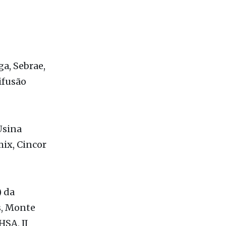
odrigues e
aggia da
a, Sebrae,
ifusão
Usina
ix, Cincor
) da