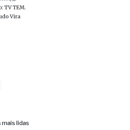
s, Monte
HSA, JJ
o: TV TEM.
udo Vira