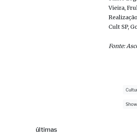
Itamarati
Santo Logí
Vieira, Fr
Realização
Cult SP, G
Fonte: As
Cultu
Show