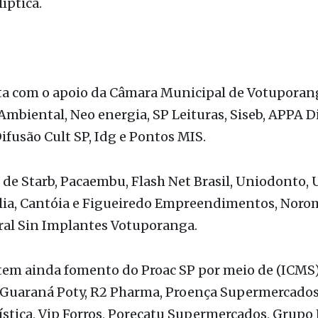
e lançamentos, com Angela Duran, Daniel Garcia R
arlos Moura Moia. A mediação é de Fernanda Missi
íptica.
ta com o apoio da Câmara Municipal de Votuporang
 Ambiental, Neo energia, SP Leituras, Siseb, APPA D
Difusão Cult SP, Idg e Pontos MIS.
 de Starb, Pacaembu, Flash Net Brasil, Uniodonto, 
lia, Cantóia e Figueiredo Empreendimentos, Norom
ral Sin Implantes Votuporanga.
 tem ainda fomento do Proac SP por meio de (ICMS