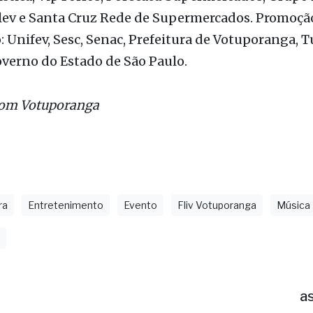
, Guaraná Poty, R2 Pharma, Proença Supermercado
stica, Vip Forros, Porecatu Supermercados, Grupo 
ulev e Santa Cruz Rede de Supermercados. Promoçã
: Unifev, Sesc, Senac, Prefeitura de Votuporanga, T
overno do Estado de São Paulo.
com Votuporanga
ra
Entretenimento
Evento
Fliv Votuporanga
Música