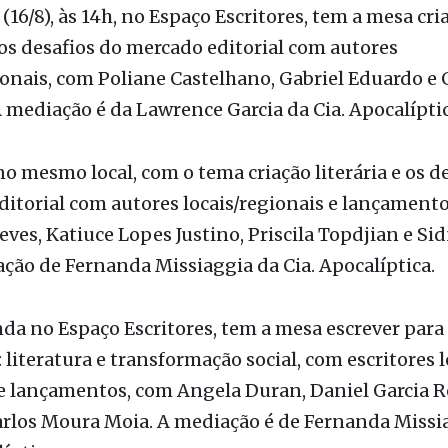
om suas histórias e trajetórias.
(16/8), às 14h, no Espaço Escritores, tem a mesa cri
e os desafios do mercado editorial com autores
ionais, com Poliane Castelhano, Gabriel Eduardo e 
 mediação é da Lawrence Garcia da Cia. Apocalíptic
no mesmo local, com o tema criação literária e os d
itorial com autores locais/regionais e lançament
ves, Katiuce Lopes Justino, Priscila Topdjian e Sid
ão de Fernanda Missiaggia da Cia. Apocalíptica.
nda no Espaço Escritores, tem a mesa escrever para
literatura e transformação social, com escritores l