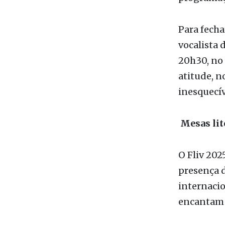
sábado (16
programaç
Para fecha
vocalista 
20h30, no
atitude, n
inesquecív
Mesas lit
O Fliv 20
presença d
internacio