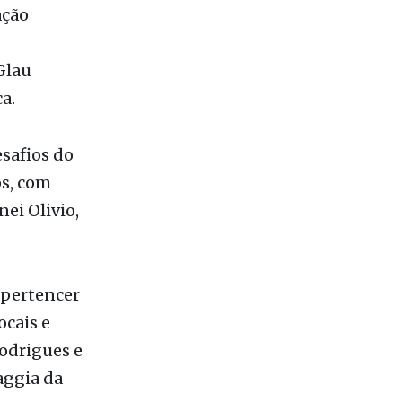
ação
Glau
a.
esafios do
os, com
nei Olivio,
 pertencer
ocais e