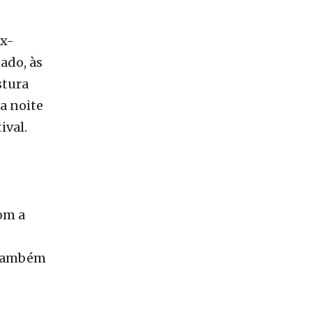
nsa
ex-
ado, às
stura
a noite
ival.
om a
e também