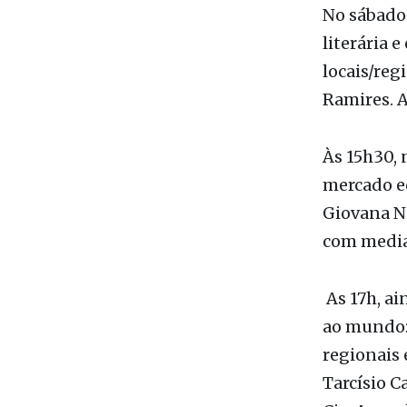
encantam c
No sábado 
literária 
locais/reg
Ramires. A
Às 15h30, 
mercado ed
Giovana Ne
com mediaç
As 17h, ai
ao mundo: 