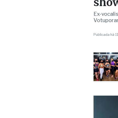
ence
show
Ex-vocali
Votupora
Publicada há 1