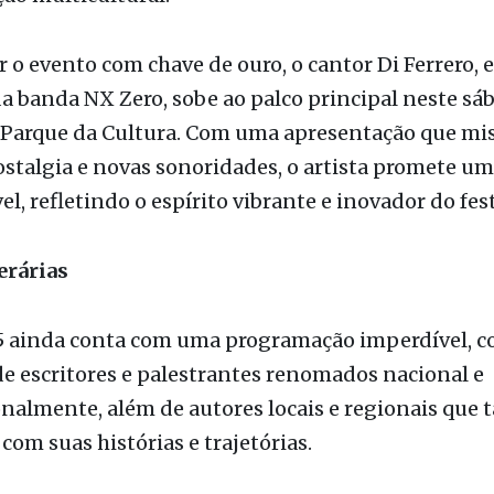
/8) em clima de celebração para coroar dias de inte
ão multicultural.
r o evento com chave de ouro, o cantor Di Ferrero, 
da banda NX Zero, sobe ao palco principal neste sáb
 Parque da Cultura. Com uma apresentação que mi
ostalgia e novas sonoridades, o artista promete um
el, refletindo o espírito vibrante e inovador do fest
erárias
25 ainda conta com uma programação imperdível, c
e escritores e palestrantes renomados nacional e
nalmente, além de autores locais e regionais qu