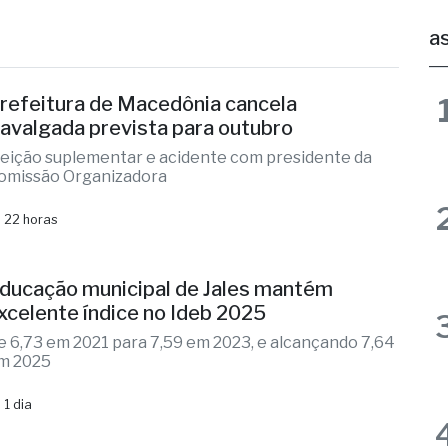
negócio
Agronotícias
Defesa Civil
Incêndio
Indiapor
as
refeitura de Macedônia cancela
avalgada prevista para outubro
leição suplementar e acidente com presidente da
omissão Organizadora
 22 horas
ducação municipal de Jales mantém
xcelente índice no Ideb 2025
e 6,73 em 2021 para 7,59 em 2023, e alcançando 7,64
m 2025