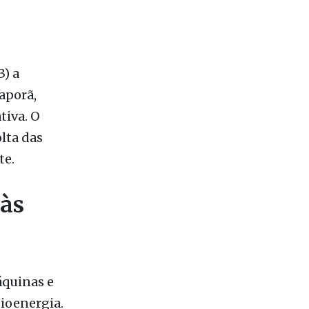
) a
aporã,
tiva. O
olta das
te.
 às