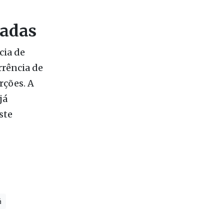
o fogo
madas
cia de
rrência de
rções. A
já
ste