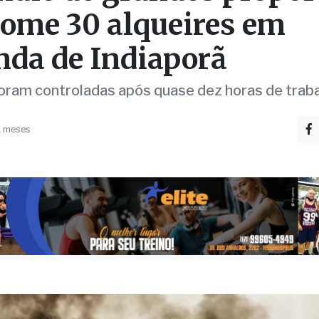
ndio de grandes propor
ome 30 alqueires em
nda de Indiaporã
ram controladas após quase dez horas de trab
1 meses