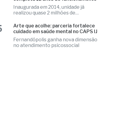
4
Poupatempo de Fernandópolis
completa 12 anos de funcionamento
Inaugurada em 2014, unidade já
realizou quase 2 milhões de
atendimentos
5
Arte que acolhe: parceria fortalece
cuidado em saúde mental no CAPS IJ
Fernandópolis ganha nova dimensão
no atendimento psicossocial