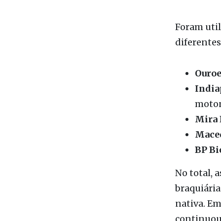
coordenado
funcionár
Foram uti
diferentes
Ouroe
India
moton
Mira 
Mace
BP Bi
No total,
braquiária