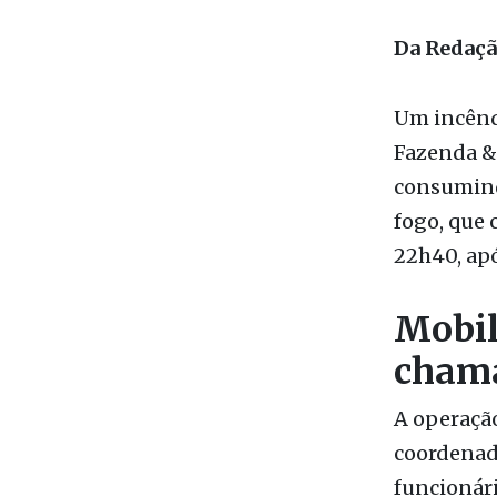
Foto: Ilus
Da Redaç
Um incêndi
Fazenda & 
consumindo
fogo, que 
22h40, apó
Mobil
cham
A operaçã