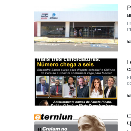
há
P
a
I
m
há
F
c
E
d
há