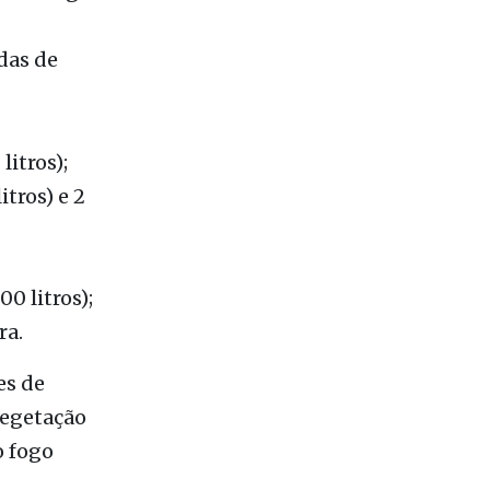
áquinas e
ioenergia.
das de
litros);
itros) e 2
00 litros);
ra.
es de
vegetação