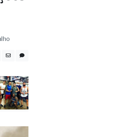
ções
alho