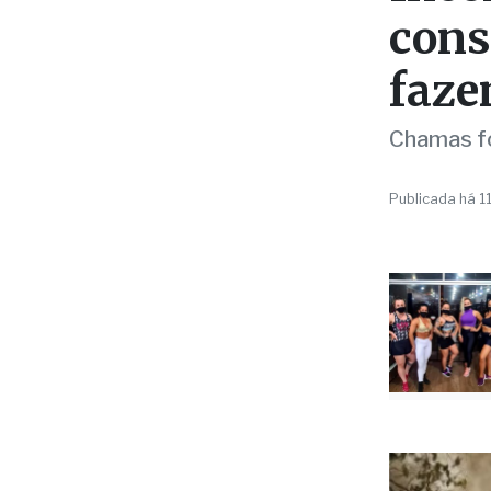
INCÊNDIO
Incê
cons
faze
Chamas fo
Publicada há 1