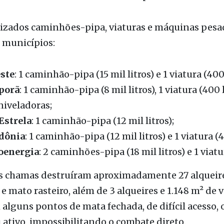
res da Defesa Civil, brigadistas, operadores de m
ios da fazenda. Também houve apoio da usina BP B
lizados caminhões-pipa, viaturas e máquinas pesa
 municípios:
ste
: 1 caminhão-pipa (15 mil litros) e 1 viatura (400 
porã
: 1 caminhão-pipa (8 mil litros), 1 viatura (400 l
iveladoras;
Estrela
: 1 caminhão-pipa (12 mil litros);
dônia
: 1 caminhão-pipa (12 mil litros) e 1 viatura (4
oenergia
: 2 caminhões-pipa (18 mil litros) e 1 viatu
 as chamas destruíram aproximadamente 27 alqueir
 e mato rasteiro, além de 3 alqueires e 1.148 m² de 