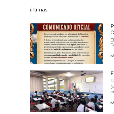
Agro
últimas
P
C
E
C
há
E
e
D
e