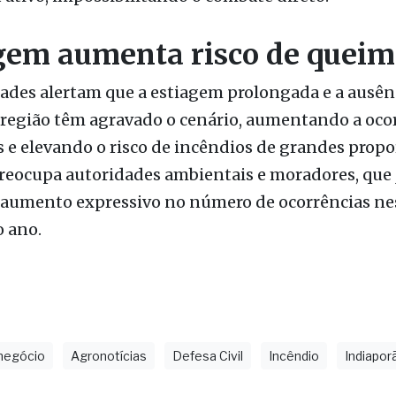
 alguns pontos de mata fechada, de difícil acesso, 
ativo, impossibilitando o combate direto.
gem aumenta risco de quei
ades alertam que a estiagem prolongada e a ausên
 região têm agravado o cenário, aumentando a oco
e elevando o risco de incêndios de grandes propo
reocupa autoridades ambientais e moradores, que 
 aumento expressivo no número de ocorrências ne
 ano.