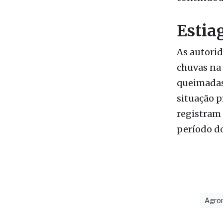
nativa. Em
continuou 
Estia
As autorid
chuvas na
queimadas 
situação p
registram
período do