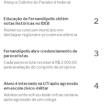
1
Fernandópolis confirma mais três
candidaturas e já soma seis nomes
Elizandra Sartin entra na corrida pela
Alesp e Cidinho do Paraíso é federal
2
Educação de Fernandópolis obtém
notas históricas no IDEB
Números colocam município em
destaque regional e provam excelência
3
Fernandópolis abre credenciamento de
pareceristas
Cada parecerista receberá R$ 2.000,00
pela avaliação do conjunto de projetos
4
Aluno é internado na UTI após agressão