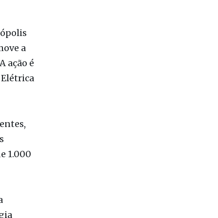
dópolis
move a
A ação é
Elétrica
entes,
s
de 1.000