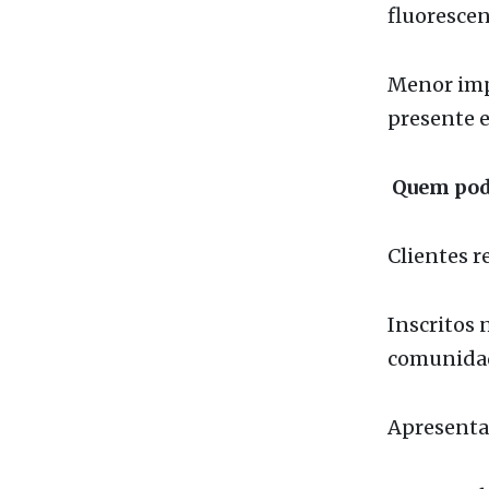
Maior dura
fluorescen
Menor imp
presente 
Quem pode
Clientes r
Inscritos 
comunidad