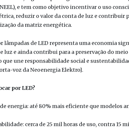
va faz parte do Programa de Eficiência Energética d
 Elektro, regulado pela Agência Nacional de Ener
ANEEL), e tem como objetivo incentivar o uso consc
trica, reduzir o valor da conta de luz e contribuir 
zação da matriz energética.
or lâmpadas de LED representa uma economia signi
e luz e ainda contribui para a preservação do mei
 que une responsabilidade social e sustentabilida
orta-voz da Neoenergia Elektro].
ocar por LED?
e energia: até 80% mais eficiente que modelos an