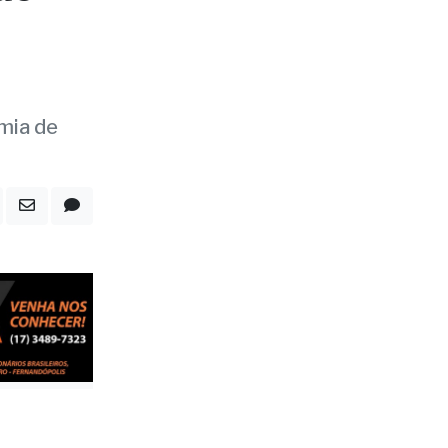
de
omia de