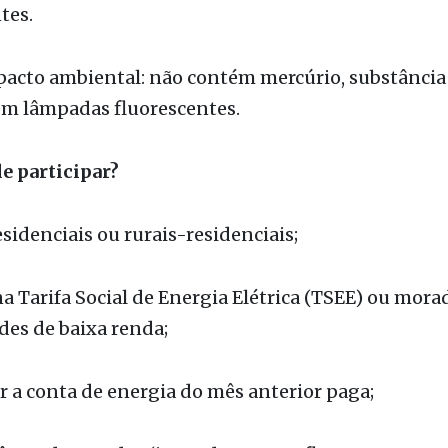
bilidade: cerca de 25 mil horas de uso, contra 15 mi
tes.
acto ambiental: não contém mercúrio, substância 
em lâmpadas fluorescentes.
 participar?
esidenciais ou rurais-residenciais;
na Tarifa Social de Energia Elétrica (TSEE) ou mora
es de baixa renda;