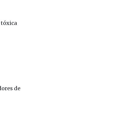
l das
tóxica
dores de