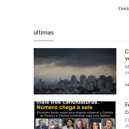
Elekt
últimas
C
v
M
v
há
F
c