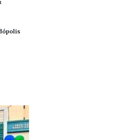
u
dópolis