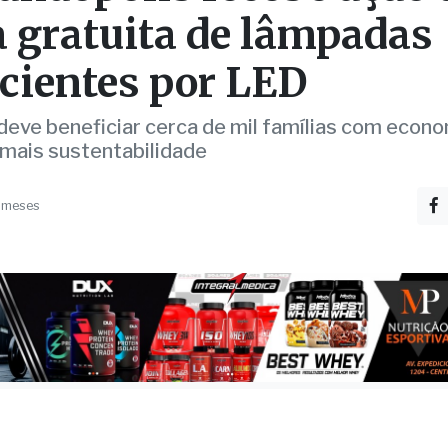
andópolis recebe ação 
a gratuita de lâmpadas
icientes por LED
a deve beneficiar cerca de mil famílias com econ
 mais sustentabilidade
 meses