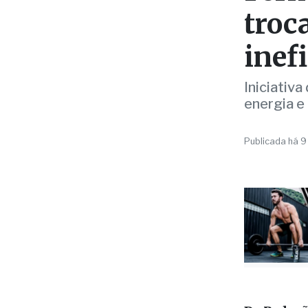
SERVIÇO
Fern
troc
inef
Iniciativ
energia e
Publicada há 9