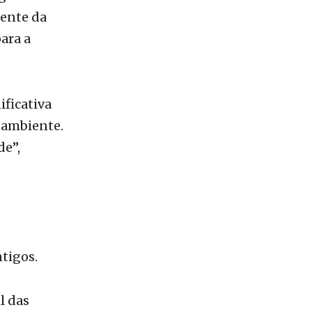
a
gia
iente da
para a
ficativa
o ambiente.
de”,
tigos.