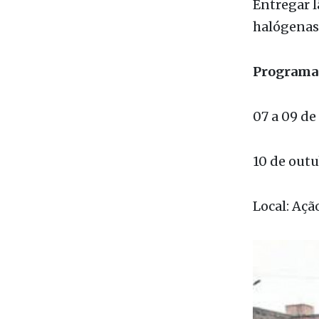
Apresentar
Entregar 
halógenas 
Programaç
07 a 09 de
10 de outu
Local: Açã