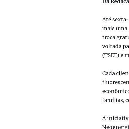
Da Redaç
Até sexta-
mais uma 
troca grat
voltada pa
(TSEE) e 
Cada clien
fluorescen
econômicos
famílias, 