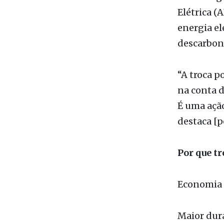
A iniciati
Neoenergia
Elétrica (
energia elé
descarboni
“A troca p
na conta d
É uma ação
destaca [p
Por que tr
Economia d