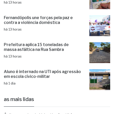
Fernandópolis une forças pela paz e
contra a violência doméstica
há 13 horas
Prefeitura aplica 15 toneladas de
massa asfáltica na Rua Sambra
há 13 horas
Aluno é internado na UTI após agressão
em escola cívico-militar
há 1 dia
as mais lidas
1
Ônibus escolar de Valentim Gentil é
autuado em fiscalização da PM
Irregularidades nos pneus do veículo