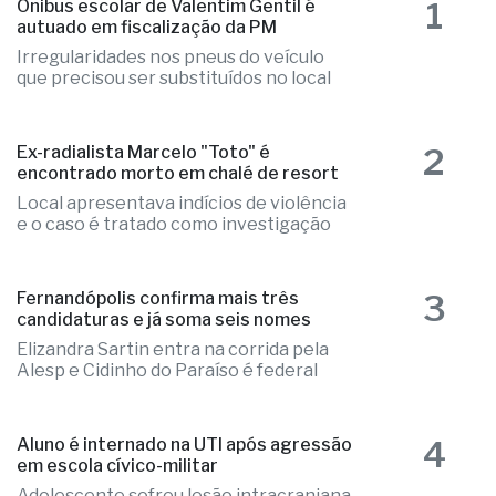
que precisou ser substituídos no local
2
Ex-radialista Marcelo "Toto" é
encontrado morto em chalé de resort
Local apresentava indícios de violência
e o caso é tratado como investigação
3
Fernandópolis confirma mais três
candidaturas e já soma seis nomes
Elizandra Sartin entra na corrida pela
Alesp e Cidinho do Paraíso é federal
4
Aluno é internado na UTI após agressão
em escola cívico-militar
Adolescente sofreu lesão intracraniana
após agressão de um colega