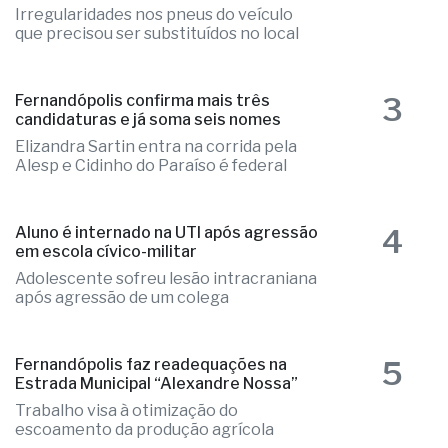
2
Ônibus escolar de Valentim Gentil é
autuado em fiscalização da PM
Irregularidades nos pneus do veículo
que precisou ser substituídos no local
3
Fernandópolis confirma mais três
candidaturas e já soma seis nomes
Elizandra Sartin entra na corrida pela
Alesp e Cidinho do Paraíso é federal
4
Aluno é internado na UTI após agressão
em escola cívico-militar
Adolescente sofreu lesão intracraniana
após agressão de um colega
5
Fernandópolis faz readequações na
Estrada Municipal “Alexandre Nossa”