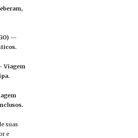
o respeito
 isso com
m as
ceberam,
/GO) —
ticos.
 — Viagem
ipa.
Viagem