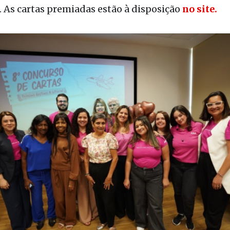
 de Galinhas (PE), com quatro diárias e transfer 
evento, as participantes compartilharam trechos 
mocionaram o público com relatos sobre fé, amor, d
 As cartas premiadas estão à disposição
no site.