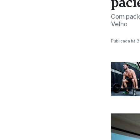
SAÚDE
8º C
Hosp
paci
Com pacie
Velho
Publicada há 9