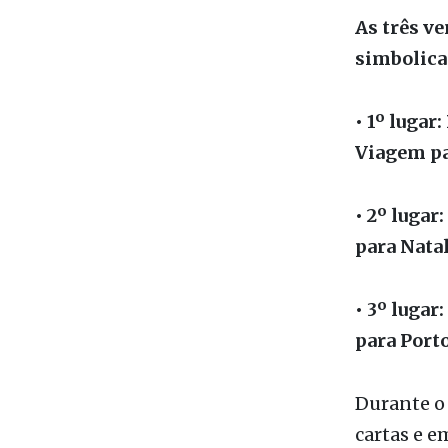
iniciativa
e pela val
excelência
pessoas”, d
As três v
simbolica
• 1º lugar
Viagem par
• 2º lugar
para Nata
• 3º luga