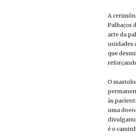
forma de e
pacientes 
atendidas 
Palmas (TO
A cerimôni
Palhaços d
arte da p
unidades 
que desmi
reforçando
O mastolog
permanente