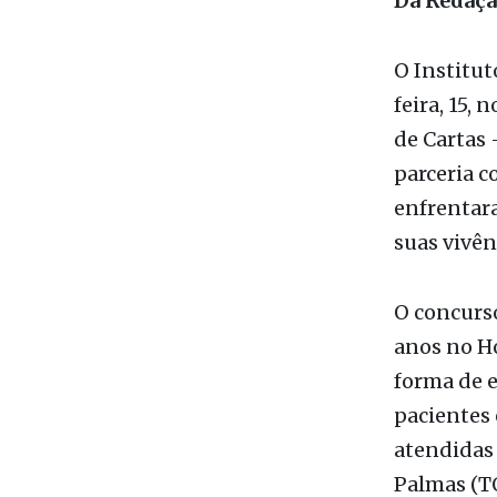
Foto: Divu
Da Redaç
O Institut
feira, 15,
de Cartas 
parceria c
enfrentar
suas vivên
O concurs
anos no Ho