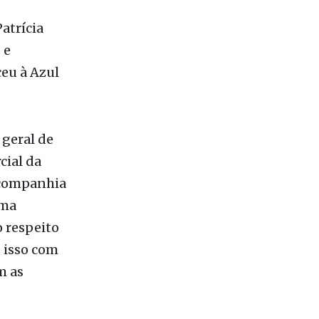
e morte. É
prevenção
atrícia
 e
ceu à Azul
 geral de
cial da
a companhia
uma