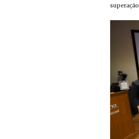
para Porto
Durante o 
cartas e e
superação.