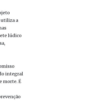
re
es
ales (SP),
ojeto
utiliza a
nas
ete lúdico
sa,
romisso
do integral