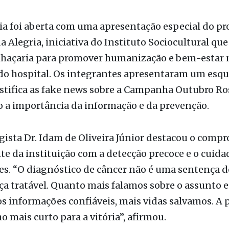
xpressão e acolhimento, reforçando o vínculo ent
e a instituição. Nesta edição, participaram mulher
nas unidades de Barretos (SP), Fernandópolis (SP), J
) e Porto Velho (RO).
a foi aberta com uma apresentação especial do pr
a Alegria, iniciativa do Instituto Sociocultural que 
alhaçaria para promover humanização e bem-estar 
do hospital. Os integrantes apresentaram um esqu
stifica as fake news sobre a Campanha Outubro Ro
 a importância da informação e da prevenção.
ista Dr. Idam de Oliveira Júnior destacou o comp
 da instituição com a detecção precoce e o cuida