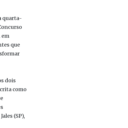
a quarta-
 Concurso
a em
ntes que
nsformar
s dois
scrita como