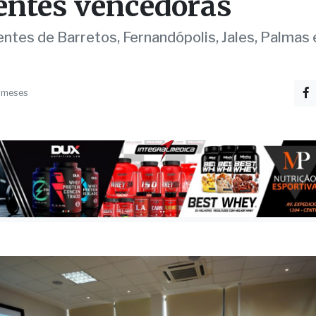
oncurso de Cartas do
ital de Amor premia
entes vencedoras
ntes de Barretos, Fernandópolis, Jales, Palmas 
 meses