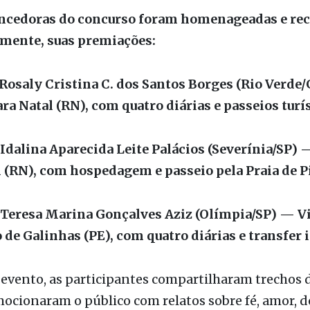
 alinhada aos pilares da cultura Azul, que preza pel
orização do ser humano. O Hospital de Amor traduz
, e esse projeto é um retrato vivo desse cuidado co
isse.
encedoras do concurso foram homenageadas e re
mente, suas premiações:
: Rosaly Cristina C. dos Santos Borges (Rio Verde
a Natal (RN), com quatro diárias e passeios turís
: Idalina Aparecida Leite Palácios (Severínia/SP)
l (RN), com hospedagem e passeio pela Praia de P
r: Teresa Marina Gonçalves Aziz (Olímpia/SP) — 