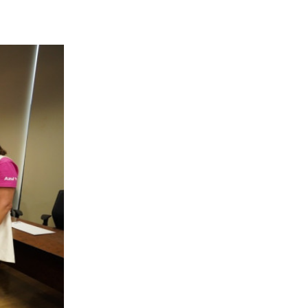
inclusos.
de suas
or e