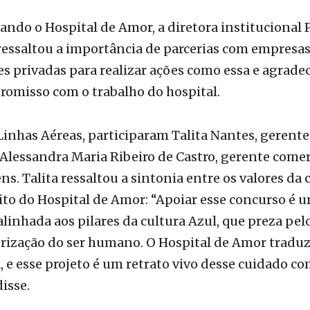
es. “O diagnóstico de câncer não é uma sentença d
 tratável. Quanto mais falamos sobre o assunto e
 informações confiáveis, mais vidas salvamos. A 
o mais curto para a vitória”, afirmou.
ndo o Hospital de Amor, a diretora institucional P
essaltou a importância de parcerias com empresas
es privadas para realizar ações como essa e agrade
omisso com o trabalho do hospital.
Linhas Aéreas, participaram Talita Nantes, gerente
 Alessandra Maria Ribeiro de Castro, gerente comer
ns. Talita ressaltou a sintonia entre os valores d
ito do Hospital de Amor: “Apoiar esse concurso é 