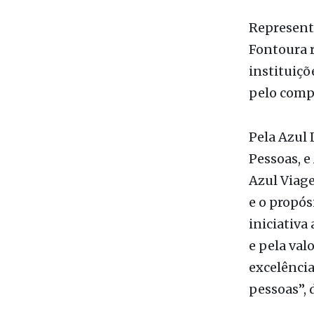
às pacient
uma doença
divulgamos
é o caminh
Representa
Fontoura r
instituiçõ
pelo compr
Pela Azul 
Pessoas, e
Azul Viage
e o propós