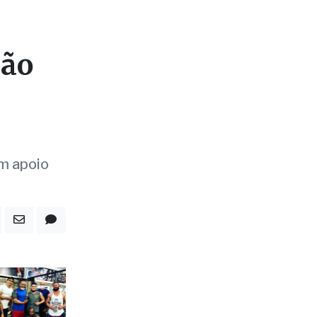
ção
m apoio