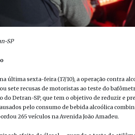
an-SP
ão
na última sexta-feira (17/10), a operação contra al
ou sete recusas de motoristas ao teste do bafômetr
ão do Detran-SP, que tem o objetivo de reduzir e pr
 causados pelo consumo de bebida alcoólica combi
abordou 265 veículos na Avenida João Amadeu.
gir sob efeito de álcool – quando o teste do etilôm
ndice de até 0,33 mg de álcool por litro de ar expel
usar-se a soprar o bafômetro são consideradas inf