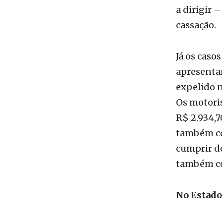
Já os caso
apresentam
expelido n
Os motoris
R$ 2.934,
também con
cumprir de
também co
No Estad
As operaç
cidades do