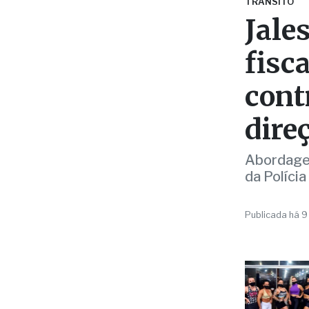
fisc
cont
dire
Abordagen
da Polícia
Publicada há 9