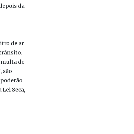
itro de ar
trânsito.
 multa de
, são
s poderão
 Lei Seca,
ram em 21
 Buri,