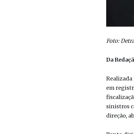
Foto: Detr
Da Redaç
Realizada 
em registr
fiscalizaç
sinistros
direção, 
Tanto diri
aponta o í
quanto rec