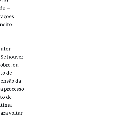
ânsito
dutor
 Se houver
obro, ou
ito de
pensão da
a processo
to de
última
para voltar
 depois da