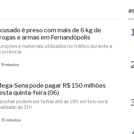
cusado é preso com mais de 6 kg de
rogas e armas em Fernandópolis
unições e materiais utilizados no tráfico durante a
corrência
 9 minutos
ega-Sena pode pagar R$ 150 milhões
esta quinta-feira (06)
postas podem ser feitas até as 19h; sorteio será
ealizado às 21h
 15 minutos
ernandópolis une forças pela paz e contra
 violência doméstica