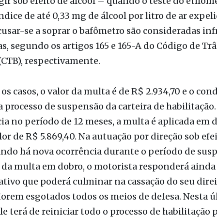
s, segundo os artigos 165 e 165-A do Código de Tr
 (CTB), respectivamente.
s casos, o valor da multa é de R$ 2.934,70 e o con
 processo de suspensão da carteira de habilitação.
ia no período de 12 meses, a multa é aplicada em d
alor de R$ 5.869,40. Na autuação por direção sob efe
ando há nova ocorrência durante o período de sus
da multa em dobro, o motorista responderá ainda 
tivo que poderá culminar na cassação do seu direi
e forem esgotados todos os meios de defesa. Nesta 
le terá de reiniciar todo o processo de habilitação 
– e somente após transcorrido o prazo de 24 meses