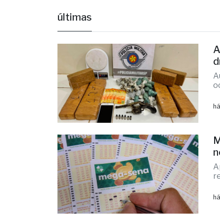
A
d
A
o
há
M
n
A
r
há
F
a