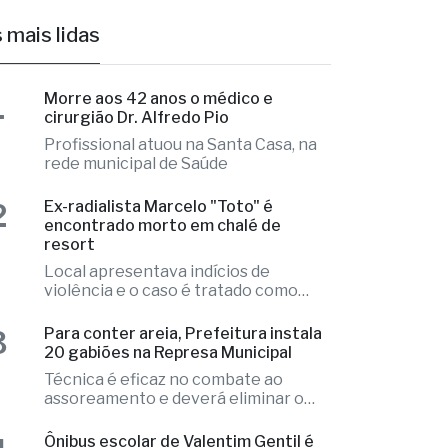
1
Morre aos 42 anos o médico e
cirurgião Dr. Alfredo Pio
Profissional atuou na Santa Casa, na
rede municipal de Saúde
2
Ex-radialista Marcelo "Toto" é
encontrado morto em chalé de
resort
Local apresentava indícios de
violência e o caso é tratado como
investigação
3
Para conter areia, Prefeitura instala
20 gabiões na Represa Municipal
Técnica é eficaz no combate ao
assoreamento e deverá eliminar o
problema
4
Ônibus escolar de Valentim Gentil é
autuado em fiscalização da PM
Irregularidades nos pneus do veículo
que precisou ser substituídos no local