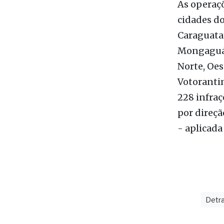
Caraguatat
Mongaguá, 
Norte, Oes
Votorantim
228 infraç
por direçã
- aplicad
Detr
últimas