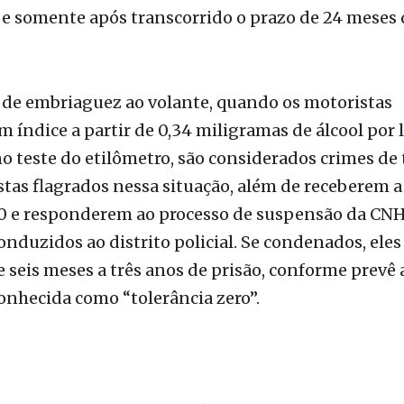
s de embriaguez ao volante, quando os motoristas
 índice a partir de 0,34 miligramas de álcool por l
o teste do etilômetro, são considerados crimes de 
tas flagrados nessa situação, além de receberem a
70 e responderem ao processo de suspensão da CNH
duzidos ao distrito policial. Se condenados, ele
 seis meses a três anos de prisão, conforme prevê a
nhecida como “tolerância zero”.
o
ões contra alcoolemia da última semana acontece
 estado: Araraquara, Bebedouro, Bertioga, Boituva,