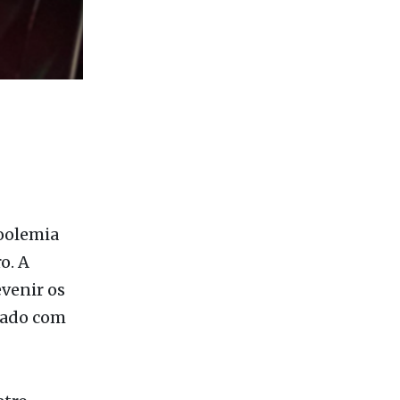
coolemia
o. A
evenir os
nado com
etro
ido –
rações