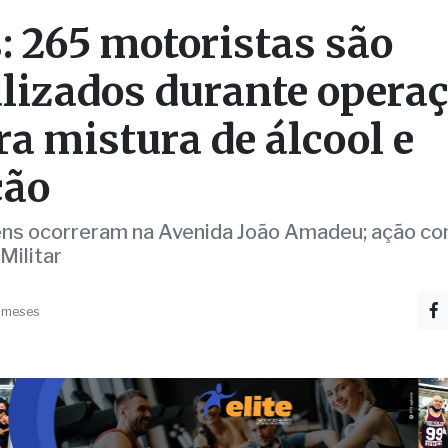
alizados durante opera
ra mistura de álcool e
ção
s ocorreram na Avenida João Amadeu; ação co
 Militar
 meses