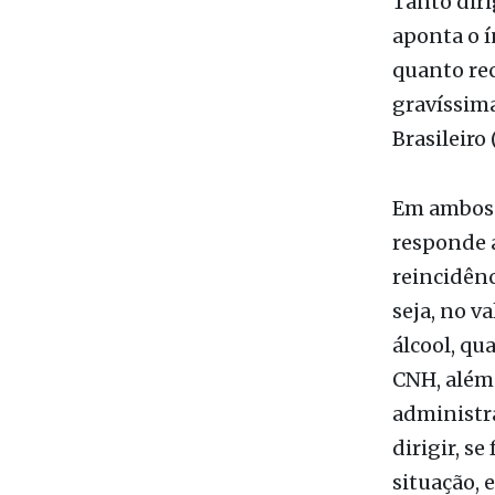
gravíssima
Brasileiro
Em ambos o
responde a
reincidênc
seja, no v
álcool, qu
CNH, além 
administra
dirigir, s
situação, e
a dirigir 
cassação.