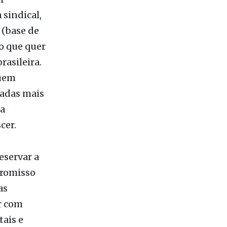
 sindical,
 (base de
 o que quer
rasileira.
quem
sadas mais
da
cer.
eservar a
promisso
as
r com
ais e