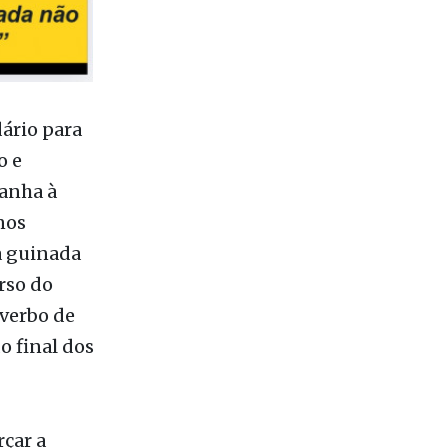
ário para
o e
panha à
nos
a guinada
rso do
 verbo de
o final dos
rçar a