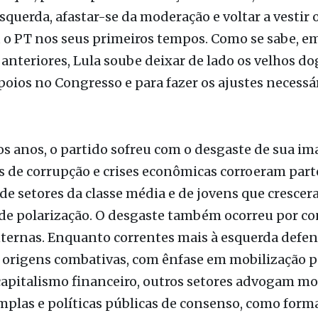
squerda, afastar-se da moderação e voltar a vestir
 o PT nos seus primeiros tempos. Como se sabe, em
nteriores, Lula soube deixar de lado os velhos d
poios no Congresso e para fazer os ajustes necessá
s anos, o partido sofreu com o desgaste de sua i
 de corrupção e crises econômicas corroeram part
de setores da classe média e de jovens que cresce
de polarização. O desgaste também ocorreu por co
nternas. Enquanto correntes mais à esquerda defe
 origens combativas, com ênfase em mobilização p
 capitalismo financeiro, outros setores advogam m
mplas e políticas públicas de consenso, como form
stabilidade