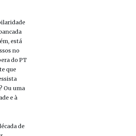
pilaridade
 bancada
rém, está
assos no
pera do PT
te que
ssista
is? Ou uma
ade e à
década de
r