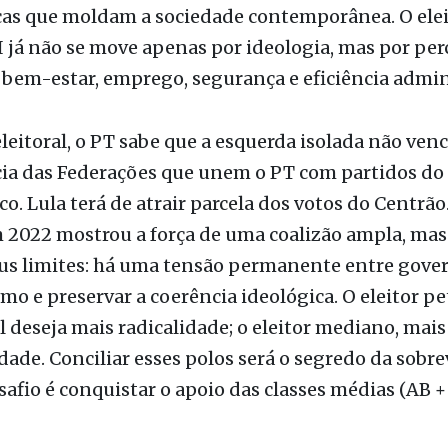
cas que moldam a sociedade contemporânea. O elei
 já não se move apenas por ideologia, mas por pe
 bem-estar, emprego, segurança e eficiência admin
leitoral, o PT sabe que a esquerda isolada não venc
ia das Federações que unem o PT com partidos do
o. Lula terá de atrair parcela dos votos do Centrão.
m 2022 mostrou a força de uma coalizão ampla, m
eus limites: há uma tensão permanente entre gove
o e preservar a coerência ideológica. O eleitor pe
l deseja mais radicalidade; o eleitor mediano, mais
idade. Conciliar esses polos será o segredo da sobre
afio é conquistar o apoio das classes médias (AB +