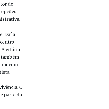
tor do
rcepções
istrativa.
e. Daí a
 centro
 A vitória
as também
rnar com
tista
vivência. O
 e parte da