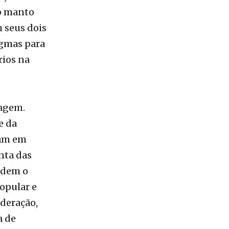
 o manto
 seus dois
ogmas para
rios na
magem.
e da
ram em
nta das
ndem o
opular e
oderação,
a de