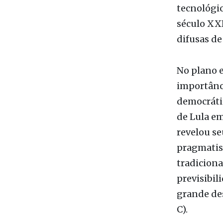
tecnológi
século XXI
difusas de
No plano e
importânc
democrátic
de Lula e
revelou s
pragmatism
tradiciona
previsibil
grande des
C).