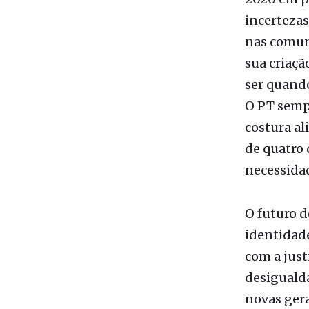
incertezas
nas comuni
sua criaçã
ser quando
O PT sempr
costura al
de quatro 
necessidad
O futuro d
identidad
com a just
desigualda
novas gera