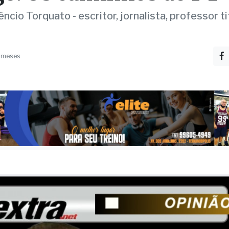
ncio Torquato - escritor, jornalista, professor ti
 meses