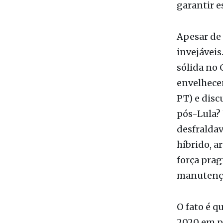
Apesar de 
invejáveis
sólida no 
envelhecen
PT) e disc
pós-Lula?
desfralda
híbrido, a
força prag
manutençã
O fato é q
2020 em po