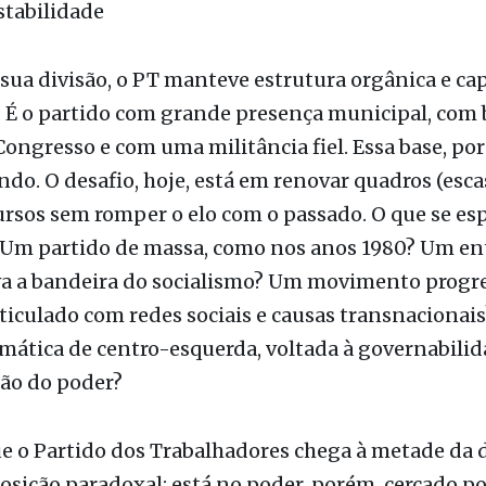
sua divisão, o PT manteve estrutura orgânica e ca
. É o partido com grande presença municipal, com
Congresso e com uma militância fiel. Essa base, po
do. O desafio, hoje, está em renovar quadros (esc
ursos sem romper o elo com o passado. O que se es
 Um partido de massa, como nos anos 1980? Um en
va a bandeira do socialismo? Um movimento progre
rticulado com redes sociais e causas transnaciona
mática de centro-esquerda, voltada à governabilid
o do poder?
ue o Partido dos Trabalhadores chega à metade da 
sição paradoxal: está no poder, porém, cercado po