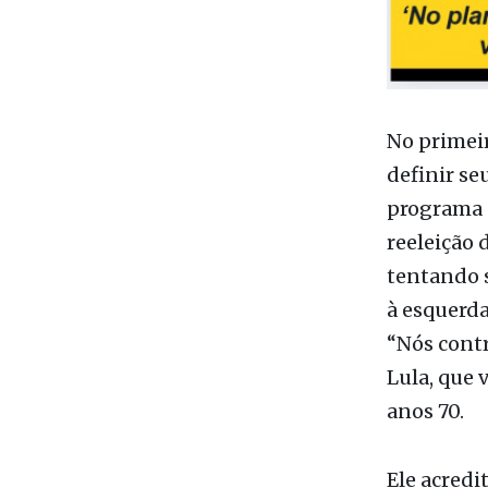
No primeir
definir s
programa p
reeleição 
tentando s
à esquerda
“Nós contr
Lula, que 
anos 70.
Ele acredi