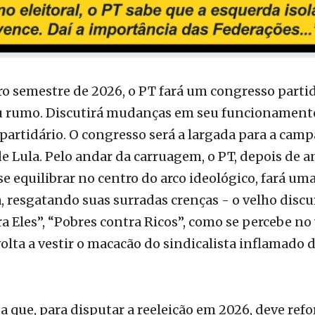
o semestre de 2026, o PT fará um congresso partid
eu rumo. Discutirá mudanças em seu funcionament
artidário. O congresso será a largada para a cam
de Lula. Pelo andar da carruagem, o PT, depois de a
e equilibrar no centro do arco ideológico, fará um
, resgatando suas surradas crenças - o velho discu
a Eles”, “Pobres contra Ricos”, como se percebe no
volta a vestir o macacão do sindicalista inflamado d
ta que, para disputar a reeleição em 2026, deve refo