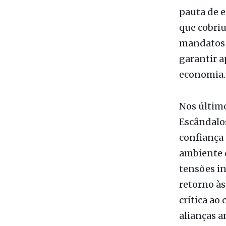
pauta de e
que cobriu
mandatos a
garantir a
economia.
Nos último
Escândalos
confiança 
ambiente 
tensões i
retorno às
crítica ao
alianças a
garantir e