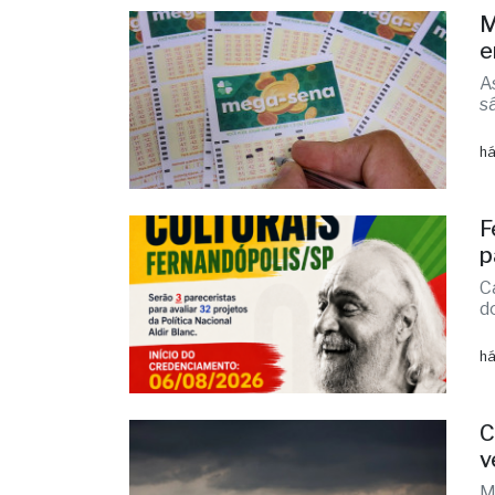
M
e
A
s
há
F
p
C
d
há
C
v
M