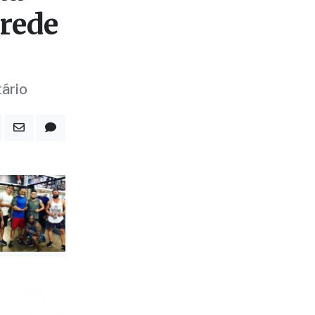
 rede
tário