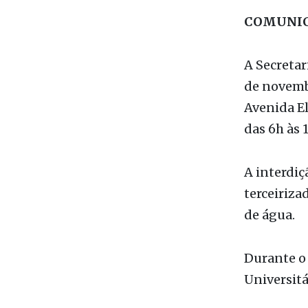
COMUNI
A Secretar
de novemb
Avenida El
das 6h às 
A interdiç
terceiriza
de água.
Durante o 
Universitá