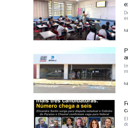
e
D
e
há
P
a
I
m
há
F
c
E
d