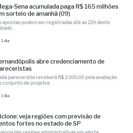
ega-Sena acumulada paga R$ 165 milhões
m sorteio de amanhã (09)
s apostas podem ser registradas até as 22h deste
ábado
 1 dia
ernandópolis abre credenciamento de
areceristas
ada parecerista receberá R$ 2.000,00 pela avaliação
o conjunto de projetos
 1 dia
iclone: veja regiões com previsão de
entos fortes no estado de SP
aioria das regiões administrativas em alerta