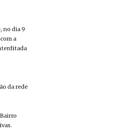
 no dia 9
 com a
nterditada
ção da rede
 Bairro
ivas.