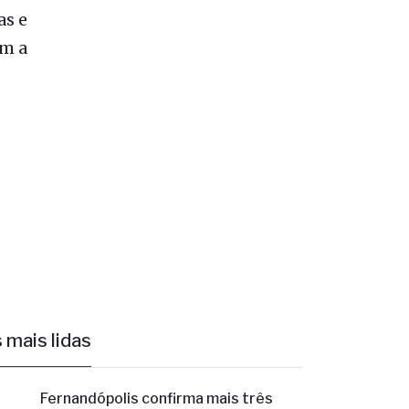
as e
em a
 mais lidas
1
Fernandópolis confirma mais três