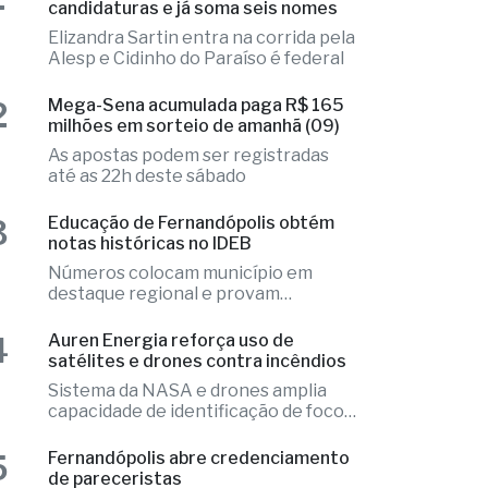
candidaturas e já soma seis nomes
Elizandra Sartin entra na corrida pela
Alesp e Cidinho do Paraíso é federal
2
Mega-Sena acumulada paga R$ 165
milhões em sorteio de amanhã (09)
As apostas podem ser registradas
até as 22h deste sábado
3
Educação de Fernandópolis obtém
notas históricas no IDEB
Números colocam município em
destaque regional e provam
excelência
4
Auren Energia reforça uso de
satélites e drones contra incêndios
Sistema da NASA e drones amplia
capacidade de identificação de focos
de calor
5
Fernandópolis abre credenciamento
de pareceristas