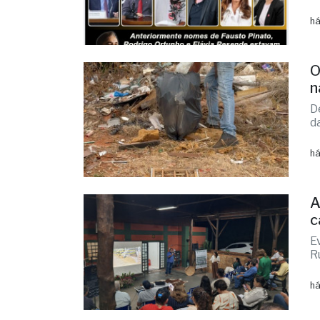
há
O
n
D
d
há
A
c
E
R
há