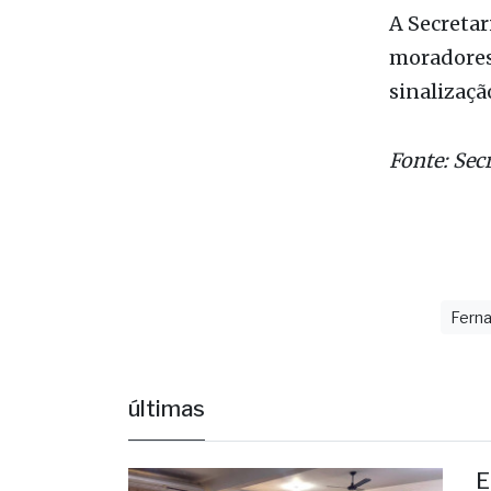
A Secretar
moradores,
sinalizaçã
Fonte: Sec
Ferna
últimas
E