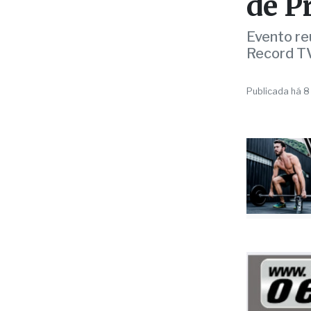
POLÍTICA
UBAM
prom
de P
Evento re
Record TV 
Publicada há 8