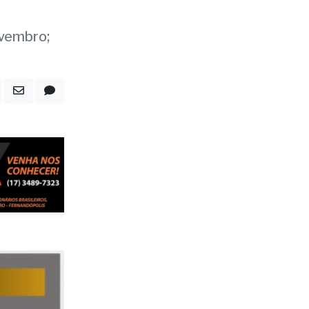
Rio
nal
ovembro;