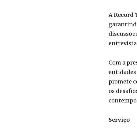
A program
lançament
administr
destacaram
A
Record 
garantindo
discussões
entrevista
Com a pres
entidades 
promete c
os desafio