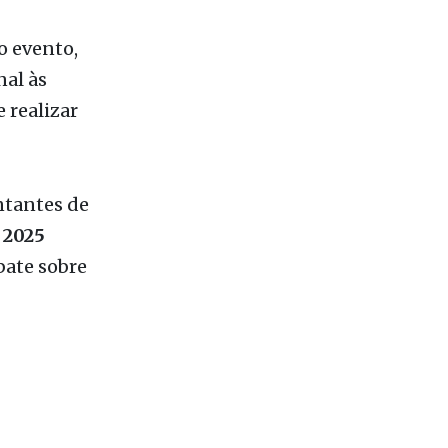
king e
que se
 evento,
nal às
 realizar
ntantes de
 2025
bate sobre