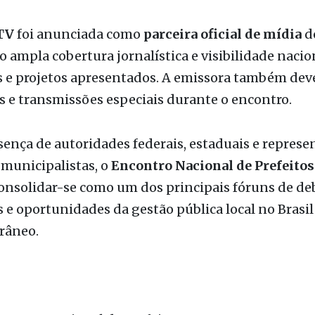
ação prevê
painéis temáticos, rodadas de networ
os de iniciativas voltadas ao fortalecimento da
ação municipal
, além de homenagens a prefeitos 
 por boas práticas de gestão.
TV
foi anunciada como
parceira oficial de mídia
do
 ampla cobertura jornalística e visibilidade nacio
 e projetos apresentados. A emissora também deve
s e transmissões especiais durante o encontro.
ença de autoridades federais, estaduais e represe
municipalistas, o
Encontro Nacional de Prefeitos
onsolidar-se como um dos principais fóruns de de
s e oportunidades da gestão pública local no Brasil