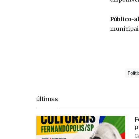
Mídia parc
Inscriçõe
disponívei
Público-al
municipai
Políti