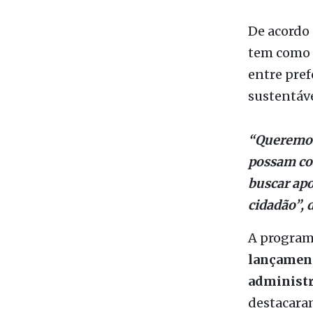
Apoio aos 
Rio, reali
Prefeitos
Fairmont
De acordo
tem como o
entre pref
sustentáve
“Queremos 
possam com
buscar apo
cidadão”, 