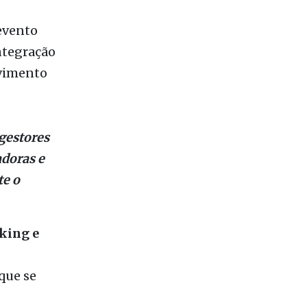
oalizão
onal de
 no
Hotel
 evento
ntegração
lvimento
gestores
adoras e
te o