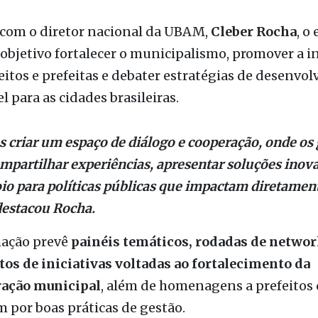
Municípios (UBAM), em parceria com o Instituto C
za no dia
27 de novembro de 2025
, o
Encontro Naci
, que reunirá gestores de todas as regiões do Brasil
, em Copacabana
.
 com o diretor nacional da UBAM,
Cleber Rocha
, o
bjetivo fortalecer o municipalismo, promover a i
eitos e prefeitas e debater estratégias de desenvo
l para as cidades brasileiras.
criar um espaço de diálogo e cooperação, onde os 
partilhar experiências, apresentar soluções inov
io para políticas públicas que impactam diretamen
destacou Rocha.