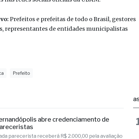
eira oficial:
Record TV
s:
Abertas, com credenciamento limitado — infor
s nas redes sociais oficiais da UBAM.
vo:
Prefeitos e prefeitas de todo o Brasil, gestores
s, representantes de entidades municipalistas
ca
Prefeito