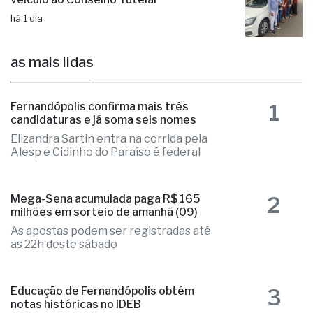
há 1 dia
Administração municipal entrega novo
veículo ao Conselho Tutelar
há 1 dia
as mais lidas
1
Fernandópolis confirma mais três
candidaturas e já soma seis nomes
Elizandra Sartin entra na corrida pela
Alesp e Cidinho do Paraíso é federal
2
Mega-Sena acumulada paga R$ 165
milhões em sorteio de amanhã (09)
As apostas podem ser registradas até
as 22h deste sábado