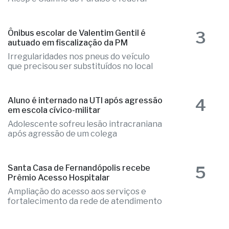
2
candidaturas e já soma seis nomes
Elizandra Sartin entra na corrida pela
Alesp e Cidinho do Paraíso é federal
3
Ônibus escolar de Valentim Gentil é
autuado em fiscalização da PM
Irregularidades nos pneus do veículo
que precisou ser substituídos no local
4
Aluno é internado na UTI após agressão
em escola cívico-militar
Adolescente sofreu lesão intracraniana
após agressão de um colega
5
Santa Casa de Fernandópolis recebe
Prêmio Acesso Hospitalar
Ampliação do acesso aos serviços e