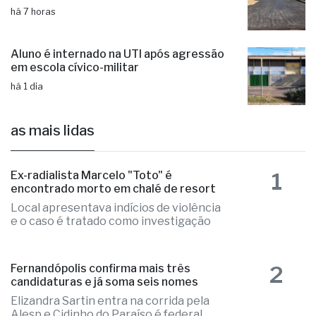
Prefeitura aplica 15 toneladas de
massa asfáltica na Rua Sambra
há 7 horas
Aluno é internado na UTI após agressão
em escola cívico-militar
há 1 dia
as mais lidas
1
Ex-radialista Marcelo "Toto" é
encontrado morto em chalé de resort
Local apresentava indícios de violência
e o caso é tratado como investigação
Fernandópolis confirma mais três