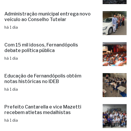
há 1 dia
Administração municipal entrega novo
veículo ao Conselho Tutelar
há 1 dia
Com 15 mil idosos, Fernandópolis
debate política pública
há 1 dia
Educação de Fernandópolis obtém
notas históricas no IDEB
há 1 dia
Prefeito Cantarella e vice Mazetti
recebem atletas medalhistas
há 1 dia