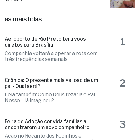
Mega-Sena acumulada paga R$ 165
milhões em sorteio de amanhã (09)
há 2 dias
as mais lidas
1
Aeroporto de Rio Preto terá voos
diretos para Brasília
Companhia voltará a operar a rota com
três frequências semanais
2
Crônica: O presente mais valioso de um
pai - Qual será?
Leia também: Como Deus rezaria o Pai
Nosso - Já imaginou?