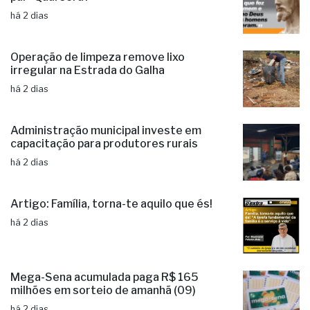
Crônica: O presente mais valioso de um
pai - Qual será?
há 2 dias
Operação de limpeza remove lixo
irregular na Estrada do Galha
há 2 dias
Administração municipal investe em
capacitação para produtores rurais
há 2 dias
Artigo: Família, torna-te aquilo que és!
há 2 dias