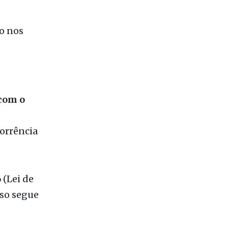
com o
corrência
6
(Lei de
aso segue