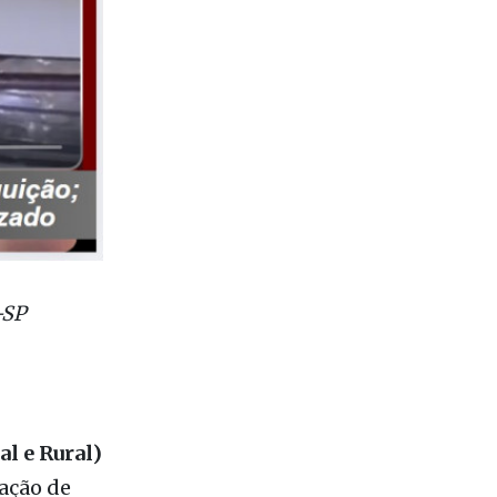
-SP
l e Rural)
ação de
oni
. A
a