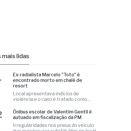
 mais lidas
1
Ex-radialista Marcelo "Toto" é
encontrado morto em chalé de
resort
Local apresentava indícios de
violência e o caso é tratado como
investigação
2
Ônibus escolar de Valentim Gentil é
autuado em fiscalização da PM
Irregularidades nos pneus do veículo
que precisou ser substituídos no local
3
Aluno é internado na UTI após
agressão em escola cívico-militar