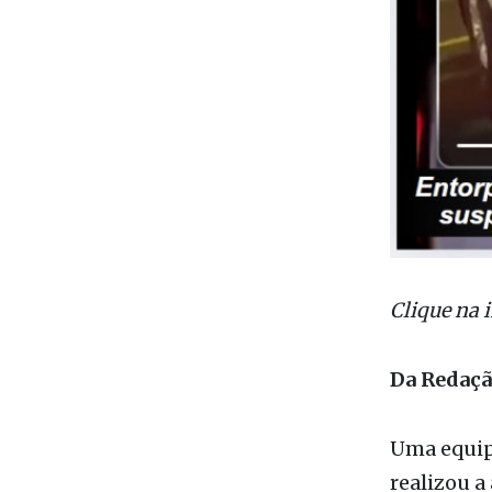
Clique na 
Da Redaç
Uma equi
realizou a
policiame
ocorrência