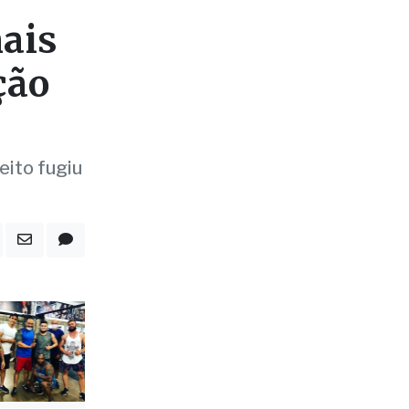
ção
eito fugiu