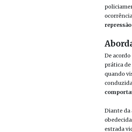
repressão 
Aborda
De acordo 
prática de
quando vi
conduzida
comporta
Diante da 
obedecida
estrada vi
acompanh
respeitand