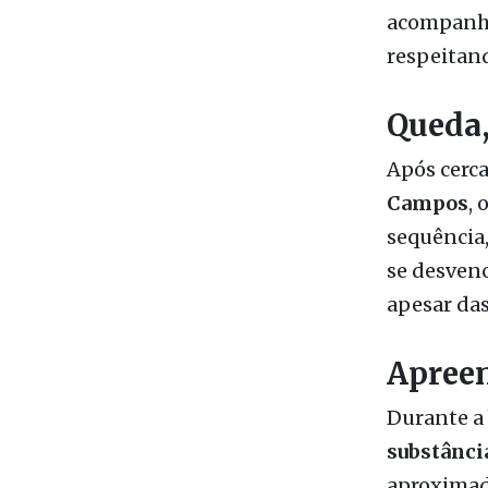
Queda,
Após cerc
Campos
, 
sequência
se desvenc
apesar das
Apreen
Durante a
substânci
aproxima
No local, 