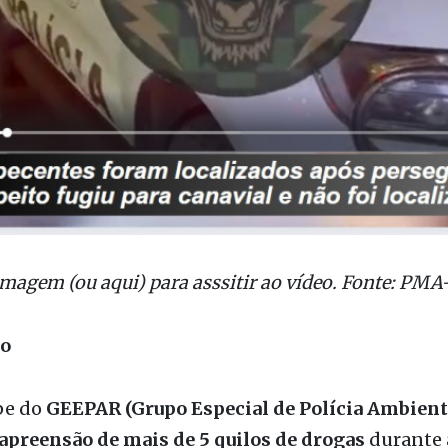
imagem (ou aqui) para asssitir ao vídeo. Fonte: PMA
ão
pe do
GEEPAR (Grupo Especial de Polícia Ambienta
apreensão de mais de 5 quilos de drogas
durante 
nto no município de
Cosmorama
, no
bairro Scrib
 foi registrada durante patrulhamento com foco n