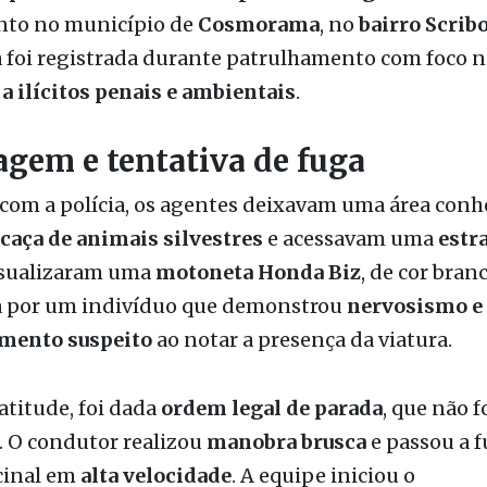
a ilícitos penais e ambientais
.
gem e tentativa de fuga
com a polícia, os agentes deixavam uma área conh
caça de animais silvestres
e acessavam uma
estr
sualizaram uma
motoneta Honda Biz
, de cor branc
 por um indivíduo que demonstrou
nervosismo e
mento suspeito
ao notar a presença da viatura.
atitude, foi dada
ordem legal de parada
, que não f
. O condutor realizou
manobra brusca
e passou a f
cinal em
alta velocidade
. A equipe iniciou o
amento, com o uso de
sinais sonoros e luminoso
o as normas de segurança no trânsito.