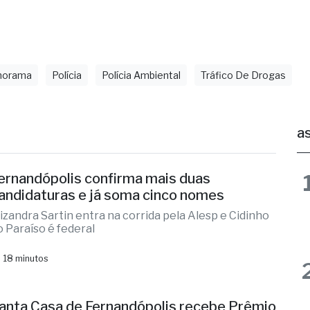
orama
Polícia
Polícia Ambiental
Tráfico De Drogas
as
ernandópolis confirma mais duas
andidaturas e já soma cinco nomes
lizandra Sartin entra na corrida pela Alesp e Cidinho
o Paraíso é federal
 18 minutos
anta Casa de Fernandópolis recebe Prêmio
cesso Hospitalar
mpliação do acesso aos serviços e fortalecimento da
ede de atendimento