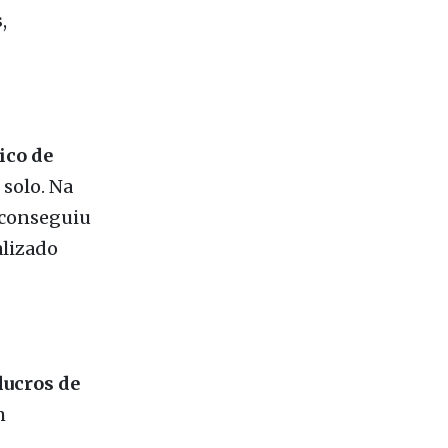
co de
 solo. Na
 conseguiu
alizado
lucros de
m
do nos