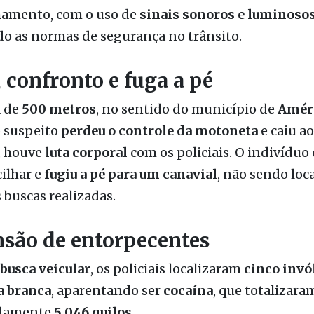
 confronto e fuga a pé
a de
500 metros
, no sentido do município de
Améri
o suspeito
perdeu o controle da motoneta
e caiu ao
, houve
luta corporal
com os policiais. O indivíduo
ilhar e
fugiu a pé para um canavial
, não sendo loc
 buscas realizadas.
são de entorpecentes
busca veicular
, os policiais localizaram
cinco invó
a branca
, aparentando ser
cocaína
, que totalizara
damente
5,046 quilos
.
o suspeito foi identificado como
J. N. N.
, já conheci