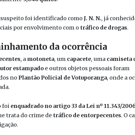
iciais por envolvimento com o
tráfico de drogas
.
inhamento da ocorrência
ecentes
, a
motoneta
, um
capacete
, uma
camiseta 
utor estampado
e outros objetos pessoais foram
dos no
Plantão Policial de Votuporanga
, onde a o
ada.
 foi
enquadrado no artigo 33 da Lei nº 11.343/200
ue trata do crime de
tráfico de entorpecentes
. O c
igação.