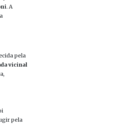
ecida pela
ada vicinal
a,
oi
ugir pela
s
,