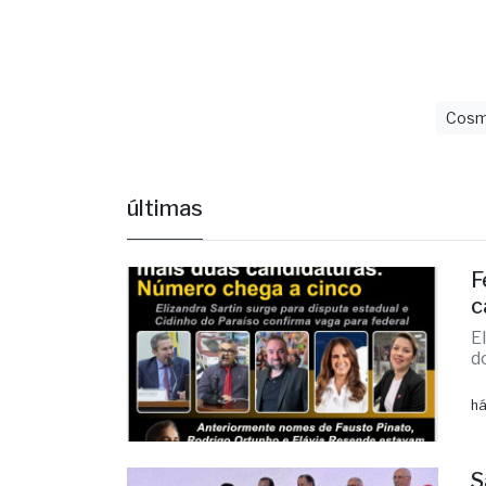
Cosm
últimas
F
c
E
d
há
S
A
A
r