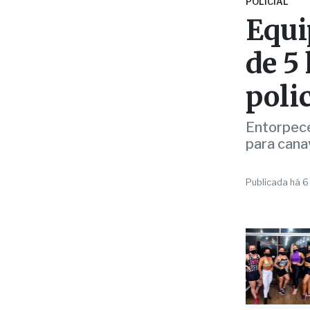
de 5
polic
Entorpece
para canav
Publicada há 6