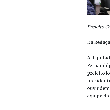
Prefeito C
Da Redaç
A deputada
Fernandópo
prefeito J
presidente
ouvir dema
equipe da 