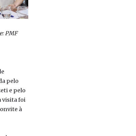
te: PMF
de
da pelo
eti e pelo
visita foi
onvite à