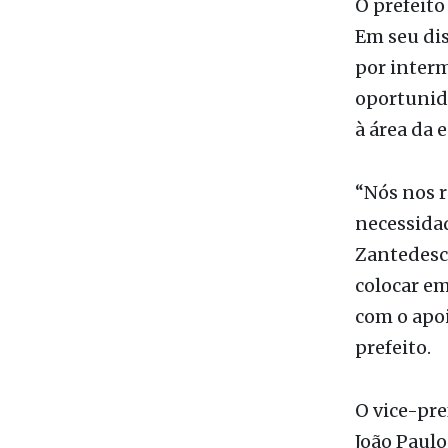
O prefeito
Em seu dis
por interm
oportunid
à área da 
“Nós nos r
necessidad
Zantedesc
colocar em
com o apoi
prefeito.
O vice-pre