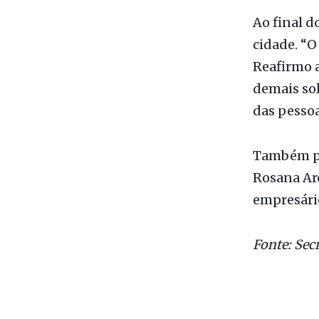
Ao final 
cidade. “O
Reafirmo 
demais sol
das pessoa
Também pa
Rosana Aro
empresári
Fonte: Sec