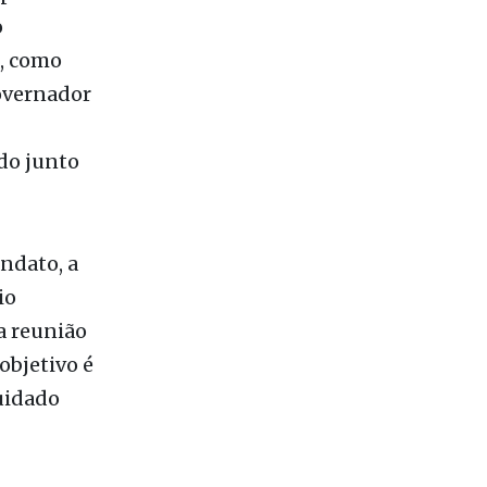
prol de
o
o, como
governador
do junto
ndato, a
io
a reunião
objetivo é
uidado