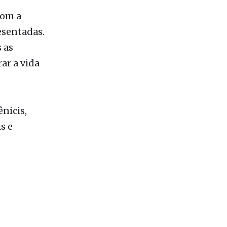
com a
esentadas.
 as
ar a vida
nicis,
s e