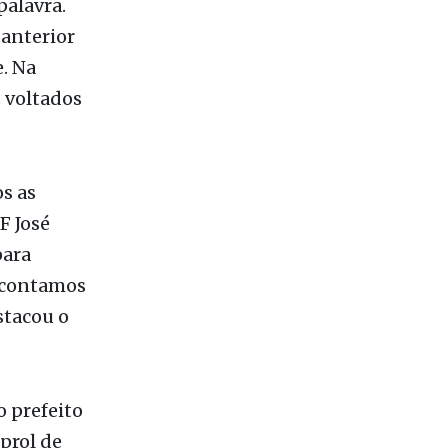
palavra.
 anterior
. Na
 voltados
s as
F José
para
e contamos
stacou o
o prefeito