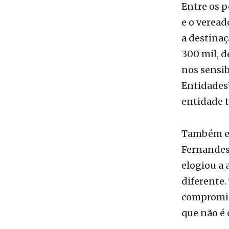
Entre os p
e o veread
a destinaç
300 mil, d
nos sensib
Entidades
entidade t
Também es
Fernandes
elogiou a 
diferente.
compromiss
que não é 