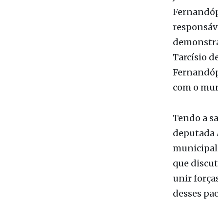
João Paulo
Fernandópo
responsáve
demonstra 
Tarcísio d
Fernandóp
com o muni
Tendo a s
deputada 
municipal 
que discut
unir forç
desses pac