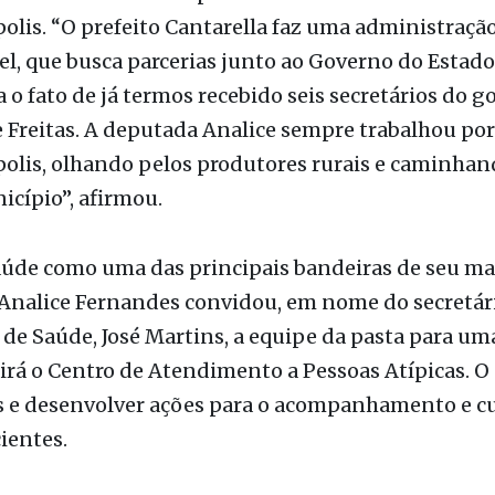
 Cantarella com a deputada Analice Fernandes em 
lis. “O prefeito Cantarella faz uma administraçã
l, que busca parcerias junto ao Governo do Estad
o fato de já termos recebido seis secretários do 
e Freitas. A deputada Analice sempre trabalhou por
olis, olhando pelos produtores rurais e caminhan
cípio”, afirmou.
aúde como uma das principais bandeiras de seu ma
Analice Fernandes convidou, em nome do secretár
de Saúde, José Martins, a equipe da pasta para um
irá o Centro de Atendimento a Pessoas Atípicas. O 
as e desenvolver ações para o acompanhamento e c
ientes.