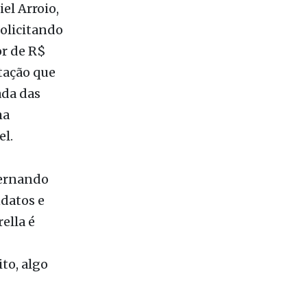
el Arroio,
solicitando
or de R$
tação que
ada das
ma
el.
Fernando
datos e
ella é
to, algo