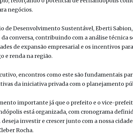
ntes das empresas Nação Móveis e Bicho Prime. O 
foi prospectar e discutir a viabilidade de novos inv
pio, reforçando o potencial de Fernandópolis com
ara negócios.
rio de Desenvolvimento Sustentável, Eberti Sabio
 da conversa, contribuindo com a análise técnica s
des de expansão empresarial e os incentivos para
 e renda na região.
cutivo, encontros como este são fundamentais par
tivas da iniciativa privada com o planejamento púb
nto importante já que o prefeito e o vice-prefei