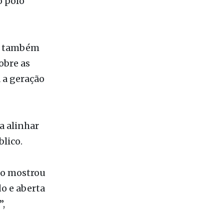
objetivo
estimentos
o polo
n, também
obre as
 a geração
a alinhar
lico.
to mostrou