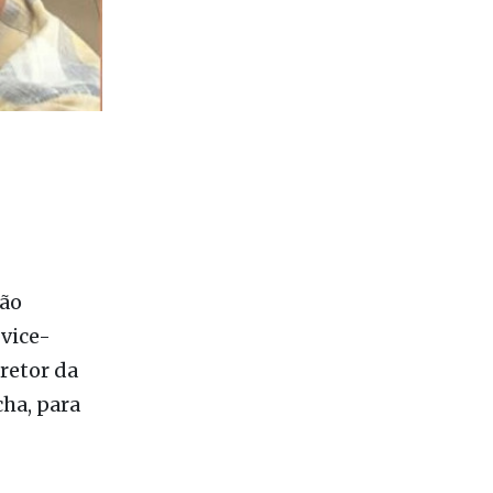
são
 vice-
iretor da
ha, para