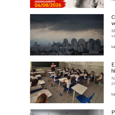
C
d
há
C
v
M
v
há
E
h
N
p
há