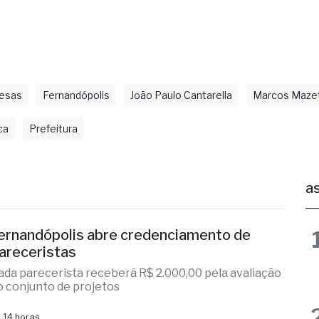
ndópolis está organizada, com cronograma definid
deseja investir e crescer junto com a nossa cidade
Cleber Rocha.
esas
Fernandópolis
João Paulo Cantarella
Marcos Mazet
ca
Prefeitura
as
ernandópolis abre credenciamento de
areceristas