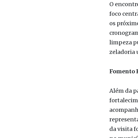
uma agend
O encontro
foco centr
os próximo
cronograma
limpeza pú
zeladoria 
Fomento E
Além da pa
fortalecim
acompanhad