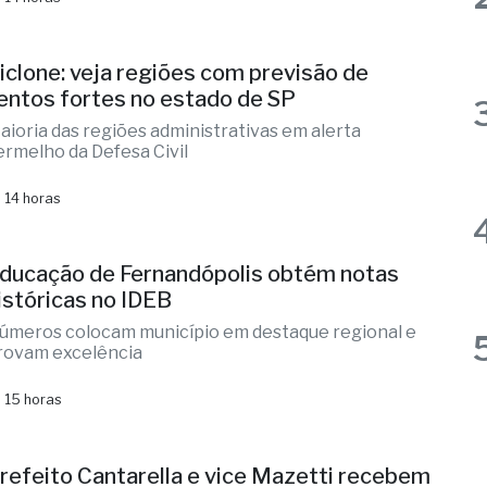
ada parecerista receberá R$ 2.000,00 pela avaliação
o conjunto de projetos
 14 horas
iclone: veja regiões com previsão de
entos fortes no estado de SP
aioria das regiões administrativas em alerta
ermelho da Defesa Civil
 14 horas
ducação de Fernandópolis obtém notas
istóricas no IDEB
úmeros colocam município em destaque regional e
rovam excelência
 15 horas