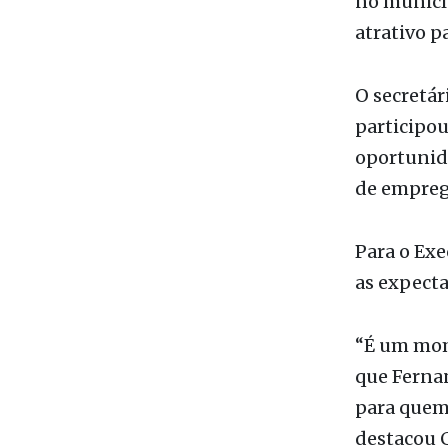
representa
da visita 
no municí
atrativo p
O secretá
participou
oportunida
de emprego
Para o Exe
as expecta
“É um mome