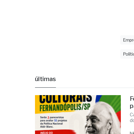
que Ferna
para quem 
destacou 
Empr
Políti
últimas
F
p