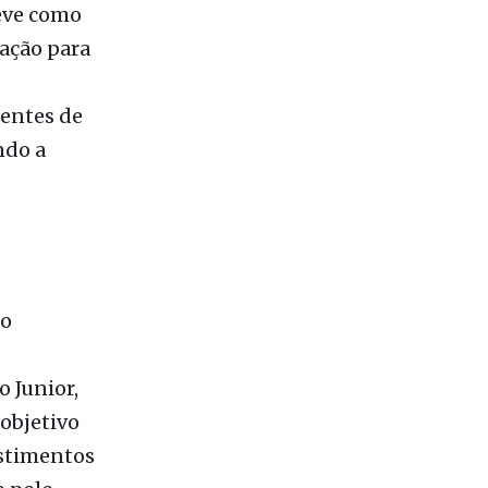
teve como
ração para
rentes de
ndo a
 o
 Junior,