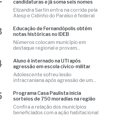
que precisou ser substituídos no local
2
Fernandópolis confirma mais três
candidaturas e já soma seis nomes
Elizandra Sartin entra na corrida pela
Alesp e Cidinho do Paraíso é federal
3
Educação de Fernandópolis obtém
notas históricas no IDEB
Números colocam município em
destaque regional e provam
excelência
4
Aluno é internado na UTI após
agressão em escola cívico-militar
Adolescente sofreu lesão
intracraniana após agressão de um
colega
5
Programa Casa Paulista inicia
sorteios de 750 moradias na região
Confira a relação dos municípios