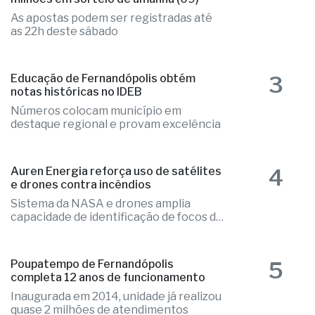
2
Mega-Sena acumulada paga R$ 165
milhões em sorteio de amanhã (09)
As apostas podem ser registradas até
as 22h deste sábado
3
Educação de Fernandópolis obtém
notas históricas no IDEB
Números colocam município em
destaque regional e provam excelência
4
Auren Energia reforça uso de satélites
e drones contra incêndios
Sistema da NASA e drones amplia
capacidade de identificação de focos de
calor
5
Poupatempo de Fernandópolis