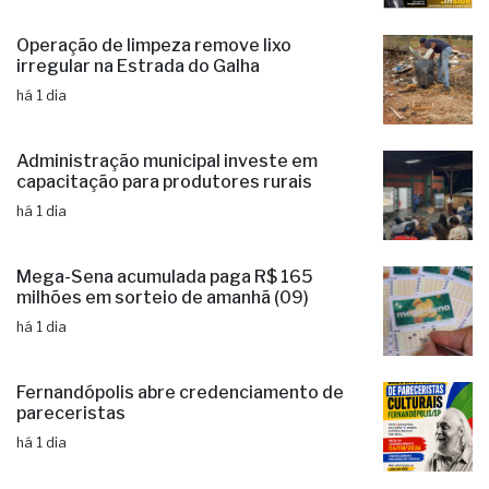
candidaturas e já soma seis nomes
há 1 dia
Operação de limpeza remove lixo
irregular na Estrada do Galha
há 1 dia
Administração municipal investe em
capacitação para produtores rurais
há 1 dia
Mega-Sena acumulada paga R$ 165
milhões em sorteio de amanhã (09)
há 1 dia
Fernandópolis abre credenciamento de
pareceristas