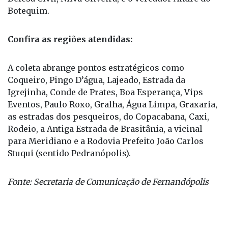
os secretários Carlos Oliveira (Meio Ambiente) e
Waldir Bassan Jr. (Agricultura), a coordenadora da
Defesa Civil, Nilva Oliveira, e o vereador André do
Botequim.
Confira as regiões atendidas:
A coleta abrange pontos estratégicos como
Coqueiro, Pingo D’água, Lajeado, Estrada da
Igrejinha, Conde de Prates, Boa Esperança, Vips
Eventos, Paulo Roxo, Gralha, Água Limpa, Graxaria,
as estradas dos pesqueiros, do Copacabana, Caxi,
Rodeio, a Antiga Estrada de Brasitânia, a vicinal
para Meridiano e a Rodovia Prefeito João Carlos
Stuqui (sentido Pedranópolis).
Fonte: Secretaria de Comunicação de Fernandópolis