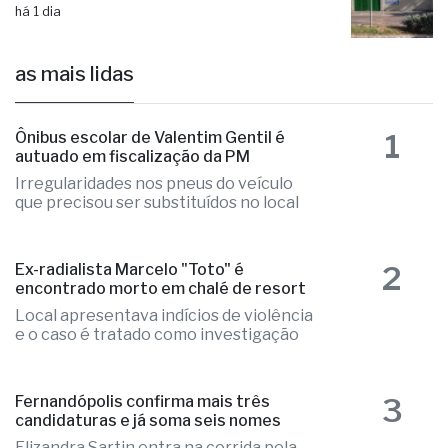
há 13 horas
Aluno é internado na UTI após agressão
em escola cívico-militar
há 1 dia
as mais lidas
1
Ônibus escolar de Valentim Gentil é
autuado em fiscalização da PM
Irregularidades nos pneus do veículo
que precisou ser substituídos no local
2
Ex-radialista Marcelo "Toto" é
encontrado morto em chalé de resort
Local apresentava indícios de violência
e o caso é tratado como investigação