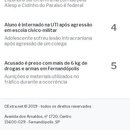
3
Fernandópolis confirma mais três
candidaturas e já soma seis nomes
Elizandra Sartin entra na corrida pela
Alesp e Cidinho do Paraíso é federal
4
Aluno é internado na UTI após agressão
em escola cívico-militar
Adolescente sofreu lesão intracraniana
após agressão de um colega
5
Acusado é preso com mais de 6 kg de
drogas e armas em Fernandópolis
Aunições e materiais utilizados no
tráfico durante a ocorrência