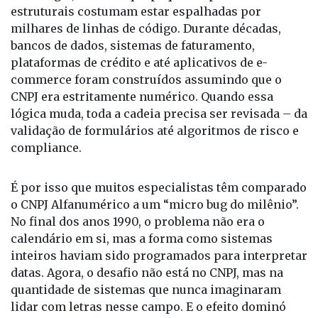
À primeira vista, a mudança parece trivial. Afinal,
trata-se apenas de permitir letras onde antes havia
números. Porém, para quem trabalha com
tecnologia, é sabido que pequenas premissas
estruturais costumam estar espalhadas por
milhares de linhas de código. Durante décadas,
bancos de dados, sistemas de faturamento,
plataformas de crédito e até aplicativos de e-
commerce foram construídos assumindo que o
CNPJ era estritamente numérico. Quando essa
lógica muda, toda a cadeia precisa ser revisada – da
validação de formulários até algoritmos de risco e
compliance.
É por isso que muitos especialistas têm comparado
o CNPJ Alfanumérico a um “micro bug do milênio”.
No final dos anos 1990, o problema não era o
calendário em si, mas a forma como sistemas