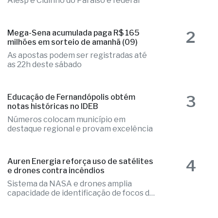
Alesp e Cidinho do Paraíso é federal
2
Mega-Sena acumulada paga R$ 165
milhões em sorteio de amanhã (09)
As apostas podem ser registradas até
as 22h deste sábado
3
Educação de Fernandópolis obtém
notas históricas no IDEB
Números colocam município em
destaque regional e provam excelência
4
Auren Energia reforça uso de satélites
e drones contra incêndios
Sistema da NASA e drones amplia
capacidade de identificação de focos de
calor