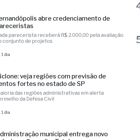
vento contou com o apoio da CATI e do Sindicato
ural de Fernandópolis
 8 horas
ernandópolis abre credenciamento de
areceristas
ada parecerista receberá R$ 2.000,00 pela avaliação
o conjunto de projetos
 1 dia
iclone: veja regiões com previsão de
entos fortes no estado de SP
aioria das regiões administrativas em alerta
ermelho da Defesa Civil
 1 dia