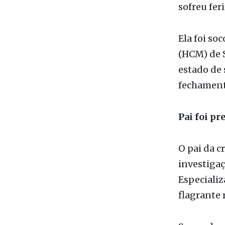
Durante a 
Segundo i
sofreu fer
Ela foi so
(HCM) de S
estado de 
fechament
Pai foi pr
O pai da c
investigaç
Especializ