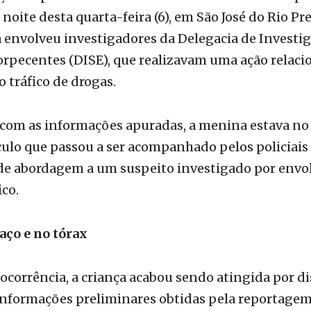
ão
ça de apenas seis anos foi baleada durante uma p
 noite desta quarta-feira (6), em São José do Rio Pre
 envolveu investigadores da Delegacia de Investi
rpecentes (DISE), que realizavam uma ação relaci
 tráfico de drogas.
com as informações apuradas, a menina estava no 
ulo que passou a ser acompanhado pelos policiais
 de abordagem a um suspeito investigado por env
ico.
aço e no tórax