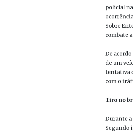
Da Redaç
Uma crian
policial na
ocorrência
Sobre Ento
combate ao
De acordo 
de um veíc
tentativa
com o tráf
Tiro no br