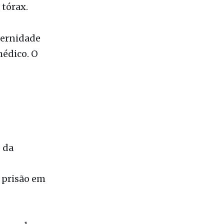
sparos.
 a vítima
 tórax.
ternidade
médico. O
o da
a prisão em