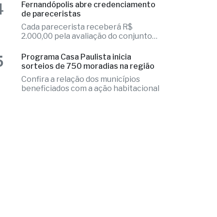
Adolescente sofreu lesão
intracraniana após agressão de um
colega
4
Fernandópolis abre credenciamento
de pareceristas
Cada parecerista receberá R$
2.000,00 pela avaliação do conjunto
de projetos
5
Programa Casa Paulista inicia
sorteios de 750 moradias na região
Confira a relação dos municípios
beneficiados com a ação habitacional