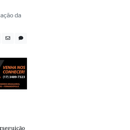
al em
 ação da