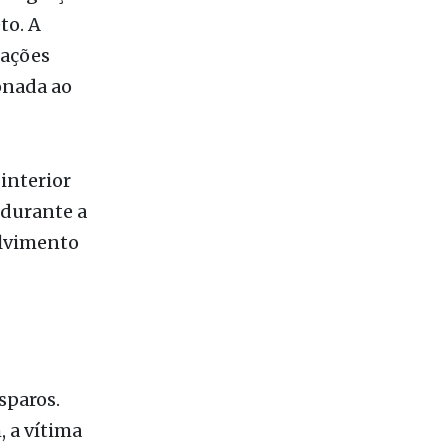
erseguição
to. A
gações
onada ao
interior
 durante a
olvimento