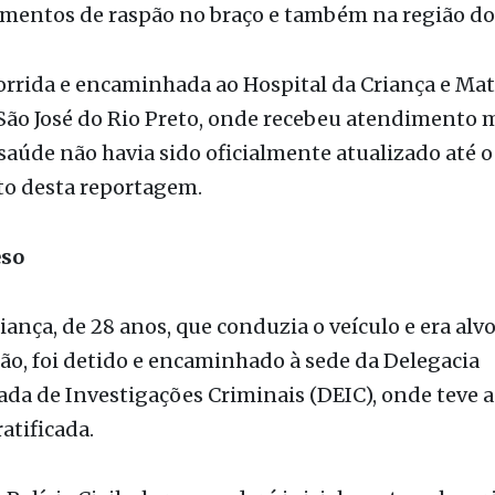
ocorrência, a criança acabou sendo atingida por di
nformações preliminares obtidas pela reportagem,
imentos de raspão no braço e também na região do
corrida e encaminhada ao Hospital da Criança e Ma
ão José do Rio Preto, onde recebeu atendimento 
saúde não havia sido oficialmente atualizado até o
o desta reportagem.
eso
riança, de 28 anos, que conduzia o veículo e era alv
ão, foi detido e encaminhado à sede da Delegacia
ada de Investigações Criminais (DEIC), onde teve 