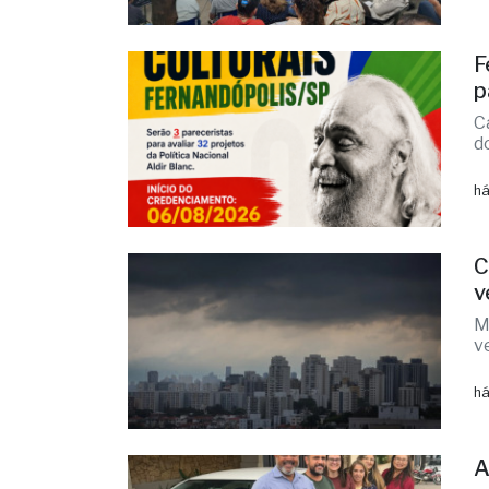
E
R
há
F
p
C
d
há
C
v
M
v
há