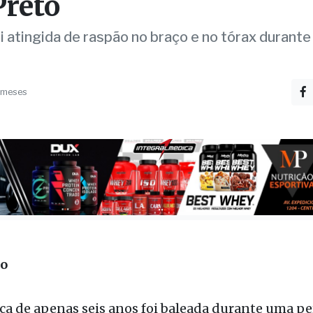
nte perseguição polici
Preto
i atingida de raspão no braço e no tórax durante
 meses