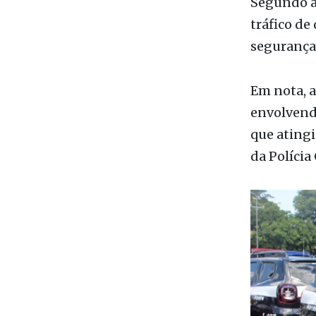
flagrante r
Segundo a 
tráfico de
segurança 
Em nota, a
envolvendo
que atingi
da Polícia 