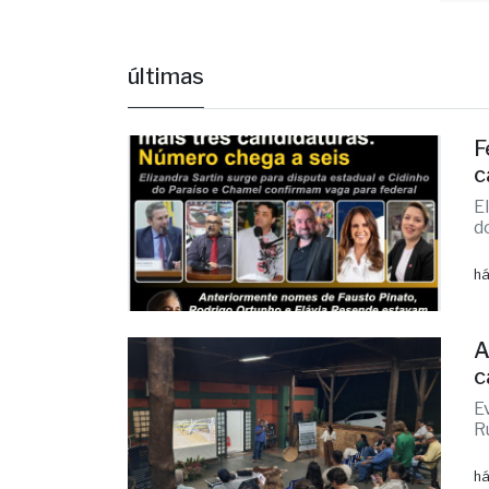
Arma
últimas
F
c
E
d
há
A
c