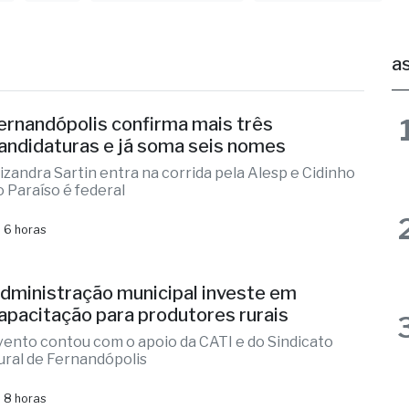
s
Polícia
São José Do Rio Preto
Tráfico De Drogas
as
ernandópolis confirma mais três
andidaturas e já soma seis nomes
lizandra Sartin entra na corrida pela Alesp e Cidinho
o Paraíso é federal
 6 horas
dministração municipal investe em
apacitação para produtores rurais