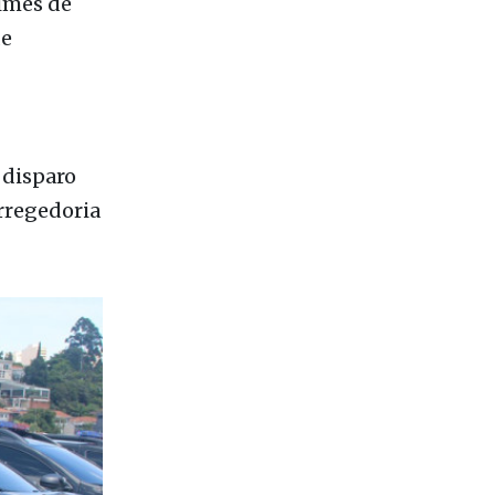
rimes de
de
 disparo
rregedoria