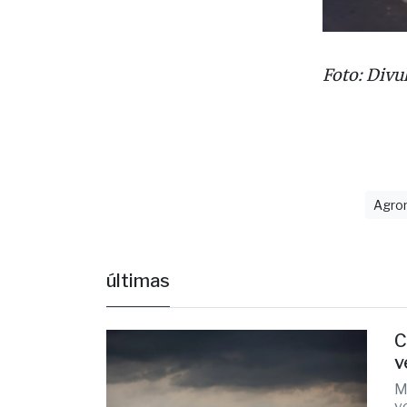
Foto: Divu
Agro
últimas
C