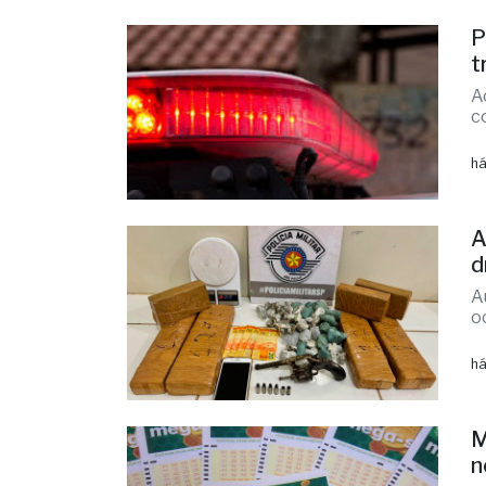
há
P
t
A
c
há
A
d
A
o
há