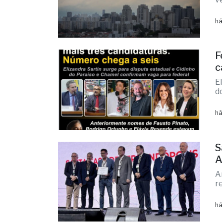
v
M
v
há
F
c
E
d
há
S
A
A
r