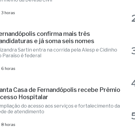
entos fortes no estado de SP
aioria das regiões administrativas em alerta
ermelho da Defesa Civil
 3 horas
ernandópolis confirma mais três
andidaturas e já soma seis nomes
lizandra Sartin entra na corrida pela Alesp e Cidinho
o Paraíso é federal
 6 horas
anta Casa de Fernandópolis recebe Prêmio
cesso Hospitalar
mpliação do acesso aos serviços e fortalecimento da
ede de atendimento