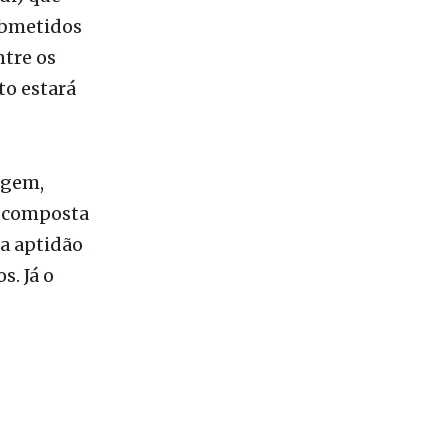
di) que
ubmetidos
tre os
to estará
agem,
, composta
la aptidão
s. Já o