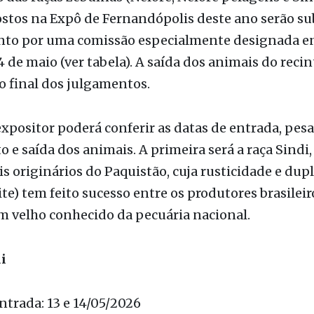
 das raças zebuínas (Nelore, Nelore pelagens e Sin
ostos na Expô de Fernandópolis deste ano serão s
nto por uma comissão especialmente designada en
24 de maio (ver tabela). A saída dos animais do recin
o final dos julgamentos.
expositor poderá conferir as datas de entrada, pes
 e saída dos animais. A primeira será a raça Sindi
s originários do Paquistão, cuja rusticidade e dup
ite) tem feito sucesso entre os produtores brasileiro
m velho conhecido da pecuária nacional.
i