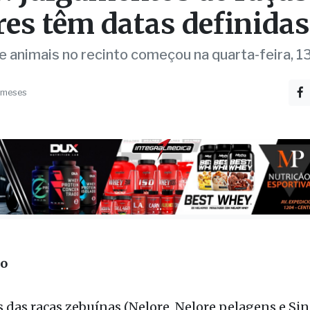
: julgamentos de raças
res têm datas definidas
e animais no recinto começou na quarta-feira, 1
 meses
ão