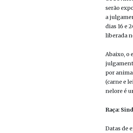
Os bovinos
serão exp
a julgame
dias 16 e 
liberada n
Abaixo, o 
julgamento
por animai
(carne e le
nelore é u
Raça: Sind