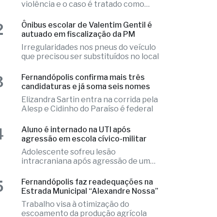
encontrado morto em chalé de
resort
Local apresentava indícios de
violência e o caso é tratado como
investigação
2
Ônibus escolar de Valentim Gentil é
autuado em fiscalização da PM
Irregularidades nos pneus do veículo
que precisou ser substituídos no local
3
Fernandópolis confirma mais três
candidaturas e já soma seis nomes
Elizandra Sartin entra na corrida pela
Alesp e Cidinho do Paraíso é federal
4
Aluno é internado na UTI após
agressão em escola cívico-militar
Adolescente sofreu lesão
intracraniana após agressão de um
colega
5
Fernandópolis faz readequações na