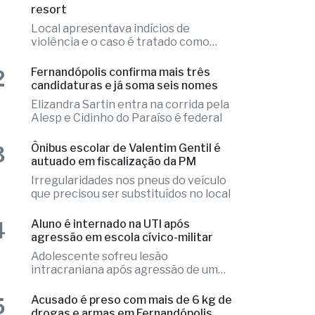
resort
Local apresentava indícios de
violência e o caso é tratado como
investigação
2
Fernandópolis confirma mais três
candidaturas e já soma seis nomes
Elizandra Sartin entra na corrida pela
Alesp e Cidinho do Paraíso é federal
3
Ônibus escolar de Valentim Gentil é
autuado em fiscalização da PM
Irregularidades nos pneus do veículo
que precisou ser substituídos no local
4
Aluno é internado na UTI após
agressão em escola cívico-militar
Adolescente sofreu lesão
intracraniana após agressão de um
colega
5
Acusado é preso com mais de 6 kg de
drogas e armas em Fernandópolis