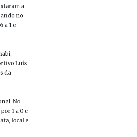
istaram a
ogando no
 a 1 e
nabi,
rtivo Luís
s da
onal. No
or 1 a 0 e
ta, local e