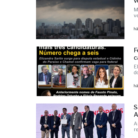
M
v
há
F
c
E
d
há
S
A
A
r