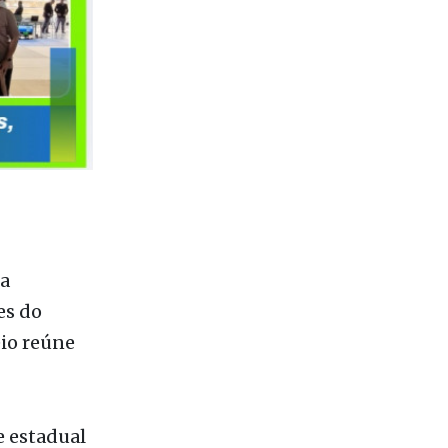
da
es do
eio reúne
e estadual