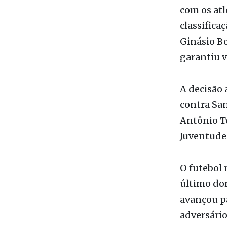
com os atl
classifica
Ginásio Be
garantiu v
A decisão 
contra San
Antônio To
Juventude
O futebol 
último dom
avançou pa
adversário