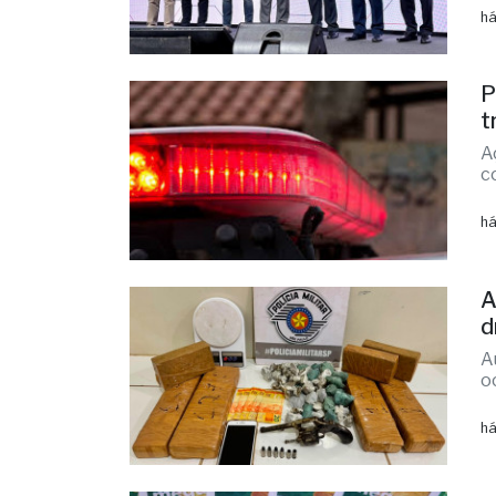
há
P
t
A
c
há
A
d
A
o
há
M