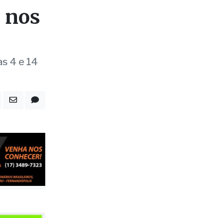
 nos
as 4 e 14