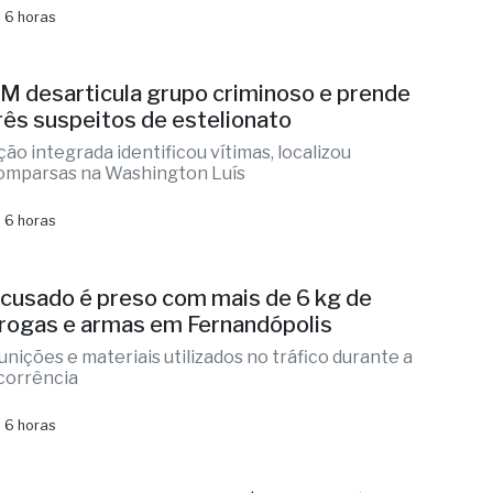
 6 horas
M desarticula grupo criminoso e prende
rês suspeitos de estelionato
ção integrada identificou vítimas, localizou
omparsas na Washington Luís
 6 horas
cusado é preso com mais de 6 kg de
rogas e armas em Fernandópolis
unições e materiais utilizados no tráfico durante a
corrência
 6 horas
ega-Sena pode pagar R$ 150 milhões