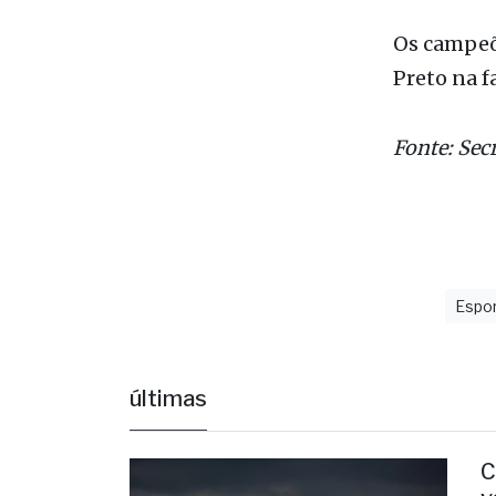
Os campeõe
Preto na f
Fonte: Sec
Espo
últimas
C
v