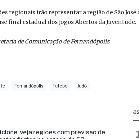
s regionais irão representar a região de São José 
ase final estadual dos Jogos Abertos da Juventude.
retaria de Comunicação de Fernandópolis
rte
Fernandópolis
Futebol
Judô
as
iclone: veja regiões com previsão de
entos fortes no estado de SP