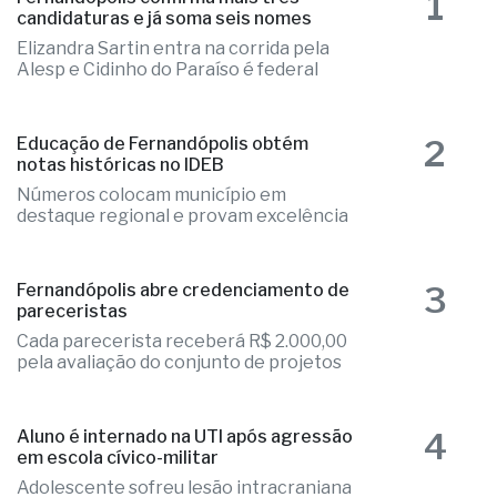
1
Fernandópolis confirma mais três
candidaturas e já soma seis nomes
Elizandra Sartin entra na corrida pela
Alesp e Cidinho do Paraíso é federal
2
Educação de Fernandópolis obtém
notas históricas no IDEB
Números colocam município em
destaque regional e provam excelência
3
Fernandópolis abre credenciamento de
pareceristas
Cada parecerista receberá R$ 2.000,00
pela avaliação do conjunto de projetos
4
Aluno é internado na UTI após agressão
em escola cívico-militar