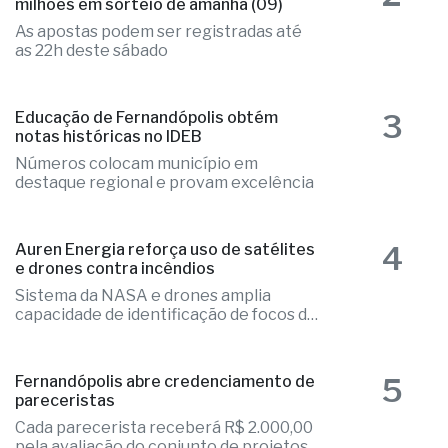
2
Mega-Sena acumulada paga R$ 165
milhões em sorteio de amanhã (09)
As apostas podem ser registradas até
as 22h deste sábado
3
Educação de Fernandópolis obtém
notas históricas no IDEB
Números colocam município em
destaque regional e provam excelência
4
Auren Energia reforça uso de satélites
e drones contra incêndios
Sistema da NASA e drones amplia
capacidade de identificação de focos de
calor
5
Fernandópolis abre credenciamento de
pareceristas