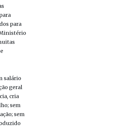
dos para
Ministério
muitas
de
 salário
ção geral
ia, cria
lho; sem
tação; sem
roduzido
ão
ticas