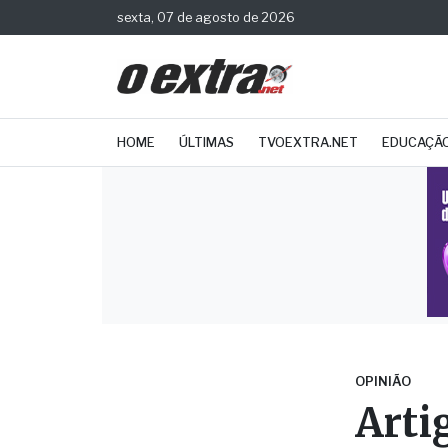
sexta, 07 de agosto de 2026
HOME
ÚLTIMAS
TVOEXTRA.NET
EDUCAÇÃ
OPINIÃO
Arti
Por: Andr
Direitos