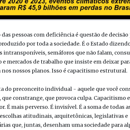
 das pessoas com deficiência é questão de decisão p
produzido por toda a sociedade. É o Estado dizendo
s intransponíveis, semáforos que não falam, consu
 e mercados de trabalho que insiste em deixar para
 nos nossos planos. Isso é capacitismo estrutural.
ta do preconceito individual - aquele que você co
 que constrange, que provoca culpa. Capacitismo e
or. É mais perverso. É invisível. É a soma de todas a
scolhas atitudinais, arquitetônicas, legislativas e
rias que, juntas, desenham uma sociedade para a
cluindo sistematicamente outros. Em síntese: é a p
- e o Estado, sobretudo - construindo a exclusão a