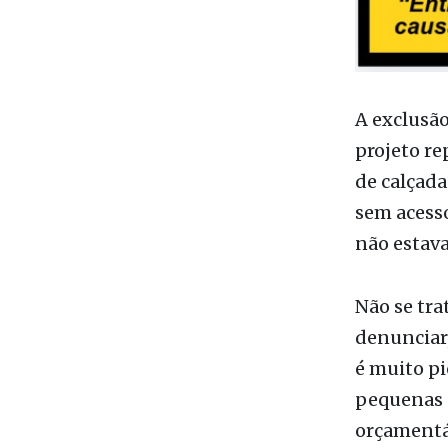
A exclusão
projeto re
de calçada
sem acesso
não estava
Não se tra
denunciar,
é muito pi
pequenas e
orçamentá
corpos, ex
sociedade 