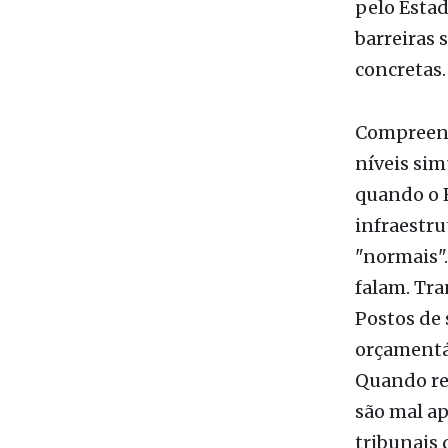
concretas.
Compreende
níveis sim
quando o E
infraestru
"normais"
falam. Tra
Postos de 
orçamentár
Quando re
são mal a
tribunais 
mesmo: pes