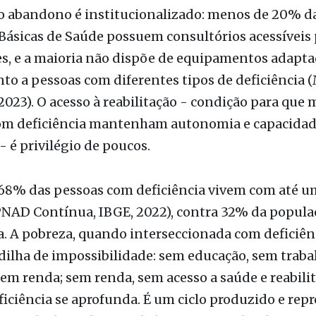
s, e a maioria não dispõe de equipamentos adapta
o a pessoas com diferentes tipos de deficiência (
2023). O acesso à reabilitação - condição para que 
om deficiência mantenham autonomia e capacida
- é privilégio de poucos.
68% das pessoas com deficiência vivem com até um
NAD Contínua, IBGE, 2022), contra 32% da popula
a. A pobreza, quando interseccionada com deficiênc
ilha de impossibilidade: sem educação, sem traba
sem renda; sem renda, sem acesso a saúde e reabili
eficiência se aprofunda. É um ciclo produzido e rep
o. Nada disso decorre de limitações individuais. S
sociais, planejadas e perpetuadas por escolhas polí