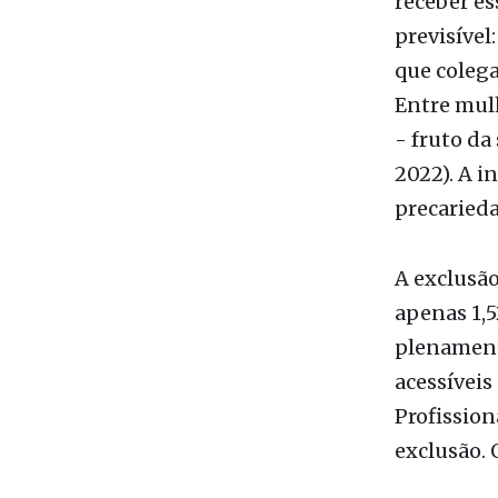
que colega
Entre mul
- fruto da
2022). A i
precarieda
A exclusão
apenas 1,5
plenamente
acessíveis
Profission
exclusão. 
Na saúde,
Unidades B