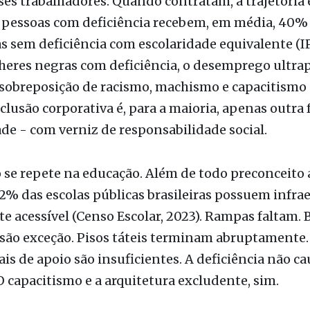
s sem deficiência com escolaridade equivalente (IP
heres negras com deficiência, o desemprego ultr
 sobreposição de racismo, machismo e capacitismo 
nclusão corporativa é, para a maioria, apenas outra
de - com verniz de responsabilidade social.
 se repete na educação. Além de todo preconceito 
2% das escolas públicas brasileiras possuem infra
 acessível (Censo Escolar, 2023). Rampas faltam. 
 são exceção. Pisos táteis terminam abruptamente.
ais de apoio são insuficientes. A deficiência não ca
O capacitismo e a arquitetura excludente, sim.
 o abandono é institucionalizado: menos de 20% d
ásicas de Saúde possuem consultórios acessíveis 