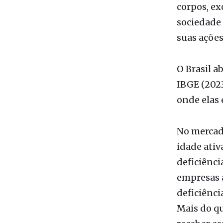
suas ações 
O Brasil a
IBGE (202
onde elas 
No mercad
idade ati
deficiênci
empresas a
deficiênci
Mais do qu
receber es
previsíve