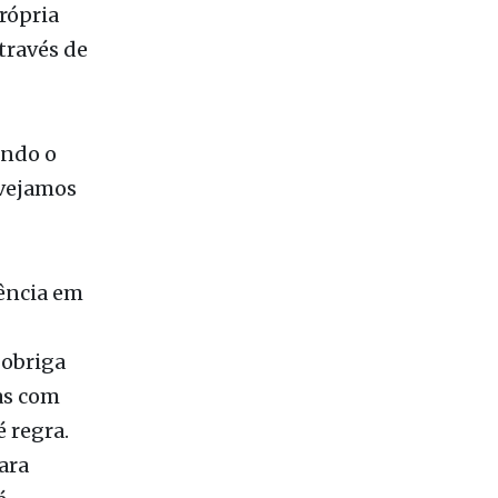
undo o
 vejamos
ência em
 obriga
as com
 regra.
ara
é
% menos do