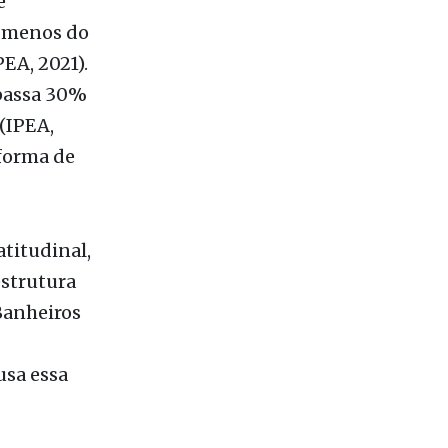
EA, 2021).
apassa 30%
(IPEA,
 forma de
atitudinal,
estrutura
Banheiros
usa essa
as
para