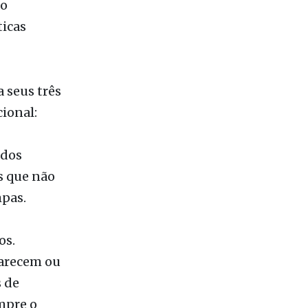
 seus três
ional:
ados
s que não
mpas.
os.
parecem ou
 de
mpre o
bilidade.