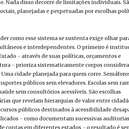
r como esse sistema se sustenta exige olhar para
ultâneos e interdependentes. O primeiro é instituc
stado - através de suas políticas, orçamentos e
tura - prioriza sistematicamente corpos consider
. Uma cidade planejada para quem corre. Semáforo
nsportes públicos sem elevadores. Escolas sem ra
saúde sem consultórios acessíveis. São escolhas
ias que revelam hierarquias de valor entre cidadã
cursos públicos destinados à acessibilidade desa
plicados - como documentam sucessivas auditorias
de contas em diferentes estados - o resultado é se
soas com deficiência perdem mobilidade e acessi