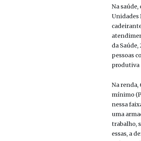
cadeirante
atendiment
da Saúde, 
pessoas c
produtiva 
Na renda, 
mínimo (P
nessa faix
uma armad
trabalho, 
essas, a d
pelo Estad
barreiras 