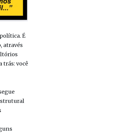
olítica. É
, através
ltórios
 trás: você
nsegue
strutural
s
lguns
rópria
través de