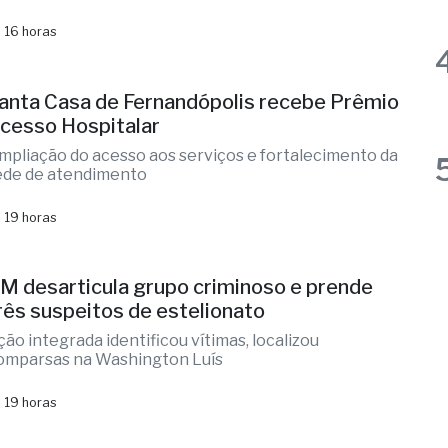
andidaturas e já soma seis nomes
lizandra Sartin entra na corrida pela Alesp e Cidinho
o Paraíso é federal
 16 horas
anta Casa de Fernandópolis recebe Prêmio
cesso Hospitalar
mpliação do acesso aos serviços e fortalecimento da
ede de atendimento
 19 horas
M desarticula grupo criminoso e prende
rês suspeitos de estelionato
ção integrada identificou vítimas, localizou
omparsas na Washington Luís