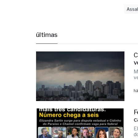
Assa
últimas
C
v
M
v
há
F