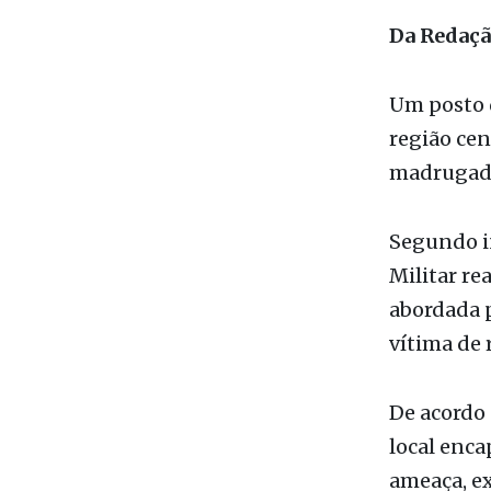
Foto: Ilus
Da Redaç
Um posto 
região cen
madrugada 
Segundo i
Militar r
abordada p
vítima de 
De acordo