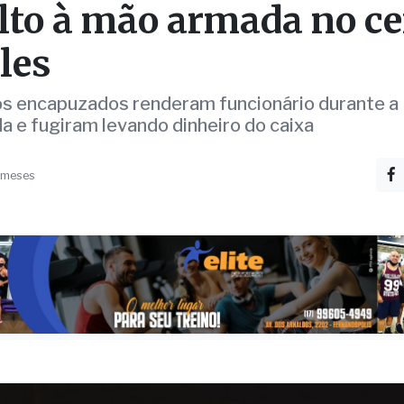
o de combustíveis é alv
lto à mão armada no ce
ales
s encapuzados renderam funcionário durante a
 e fugiram levando dinheiro do caixa
 meses