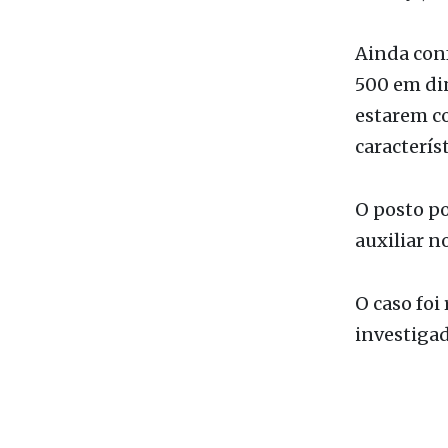
local enca
ameaça, ex
Ainda conf
500 em di
estarem co
caracterís
O posto p
auxiliar n
O caso foi
investigado