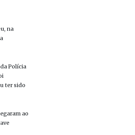
u, na
na
da Polícia
oi
u ter sido
hegaram ao