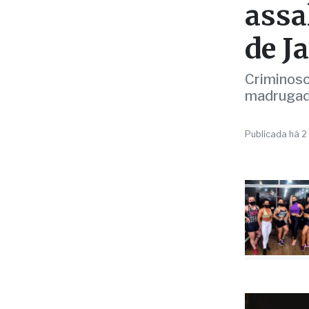
POLICIAL
Post
assa
de J
Criminoso
madrugada
Publicada há 2