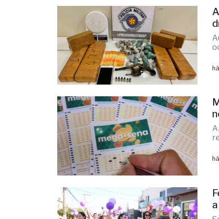
há
A
d
A
o
há
M
n
A
r
há