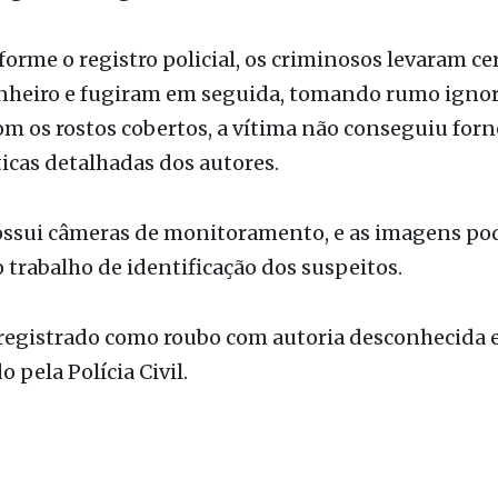
puzados. Um dos suspeitos estava armado e, sob g
igiu a entrega do dinheiro do caixa.
orme o registro policial, os criminosos levaram ce
nheiro e fugiram em seguida, tomando rumo ignor
m os rostos cobertos, a vítima não conseguiu forn
ticas detalhadas dos autores.
ossui câmeras de monitoramento, e as imagens po
o trabalho de identificação dos suspeitos.
 registrado como roubo com autoria desconhecida e
 pela Polícia Civil.