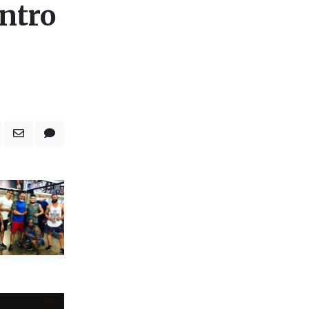
o de
ntro