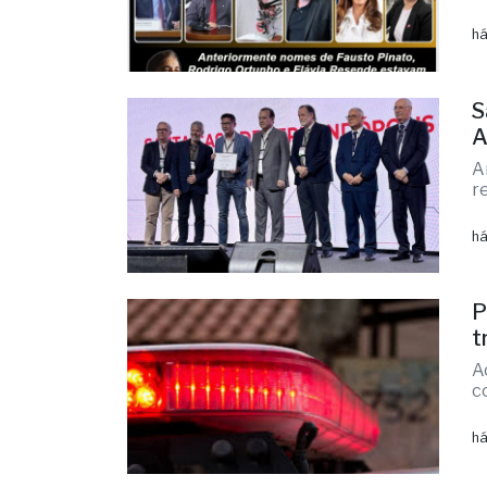
c
E
d
há
S
A
A
r
há
P
t
A
c