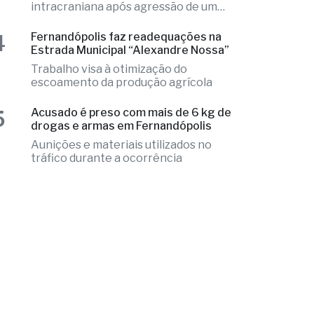
3
Aluno é internado na UTI após
agressão em escola cívico-militar
Adolescente sofreu lesão
intracraniana após agressão de um
colega
4
Fernandópolis faz readequações na
Estrada Municipal “Alexandre Nossa”
Trabalho visa à otimização do
escoamento da produção agrícola
5
Acusado é preso com mais de 6 kg de
drogas e armas em Fernandópolis
Aunições e materiais utilizados no
tráfico durante a ocorrência