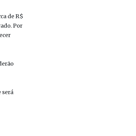
rave
rca de R$
ado. Por
ecer
derão
 será