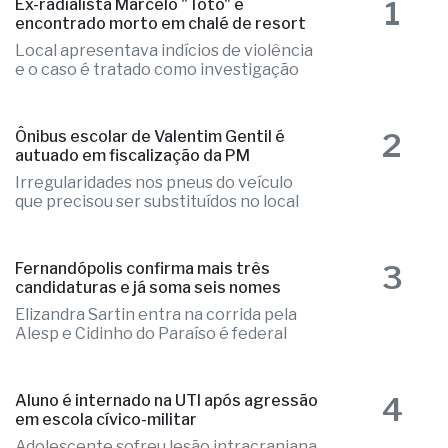
1
Ex-radialista Marcelo "Toto" é
encontrado morto em chalé de resort
Local apresentava indícios de violência
e o caso é tratado como investigação
2
Ônibus escolar de Valentim Gentil é
autuado em fiscalização da PM
Irregularidades nos pneus do veículo
que precisou ser substituídos no local
3
Fernandópolis confirma mais três
candidaturas e já soma seis nomes
Elizandra Sartin entra na corrida pela
Alesp e Cidinho do Paraíso é federal
4
Aluno é internado na UTI após agressão
em escola cívico-militar
Adolescente sofreu lesão intracraniana