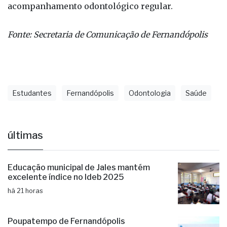
crianças para que escovem os dentes após as
refeições e controlando a ingestão de açúcar no
público infantil. Além disso, destaca a importância
de levar os filhos aos postos de saúde para o
acompanhamento odontológico regular.
Fonte: Secretaria de Comunicação de Fernandópolis
Estudantes
Fernandópolis
Odontologia
Saúde
últimas
Educação municipal de Jales mantém
excelente índice no Ideb 2025