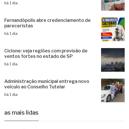
há 1 dia
Mega-Sena acumulada paga R$ 165
milhões em sorteio de amanhã (09)
há 1 dia
Fernandópolis abre credenciamento de
pareceristas
há 1 dia
Ciclone: veja regiões com previsão de
ventos fortes no estado de SP
há 1 dia
Administração municipal entrega novo
veículo ao Conselho Tutelar
há 1 dia