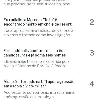
1
Ônibus escolar de Valentim Gentil é
autuado em fiscalização da PM
Irregularidades nos pneus do veículo
que precisou ser substituídos no local
2
Ex-radialista Marcelo "Toto" é
encontrado morto em chalé de resort
Local apresentava indícios de violência
e o caso é tratado como investigação
3
Fernandópolis confirma mais três
candidaturas e já soma seis nomes
Elizandra Sartin entra na corrida pela
Alesp e Cidinho do Paraíso é federal
Aluno é internado na UTI após agressão