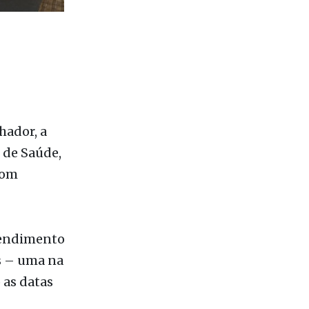
hador, a
 de Saúde,
com
tendimento
s – uma na