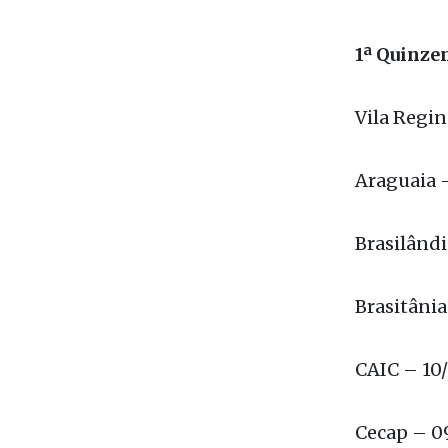
primeira e
referentes
1ª Quin
Vila Reg
Araguai
Brasilân
Brasitâni
CAIC – 