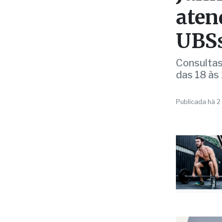
SAÚDE
Junh
aten
UBS
Consulta
das 18 às
Publicada há 2