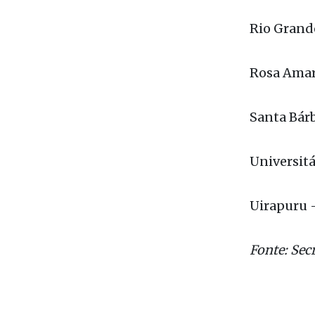
Planalt
Rio Gran
Rosa Ama
Santa Bá
Universi
Uirapur
Fonte: Sec