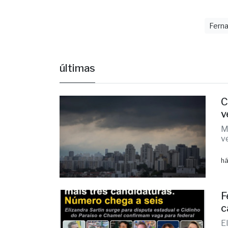
Ferna
últimas
C
v
M
v
há
F