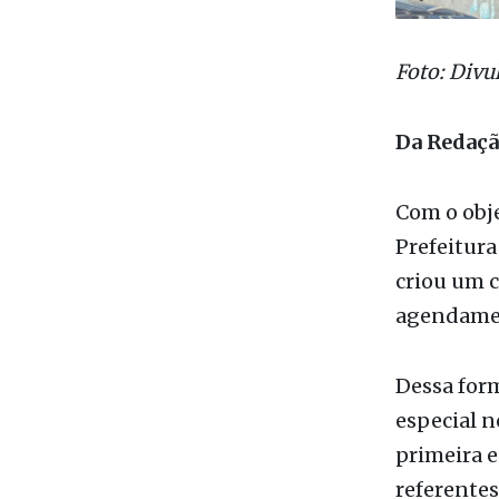
Foto: Divu
Da Redaç
Com o obje
Prefeitura
criou um c
agendamen
Dessa for
especial n