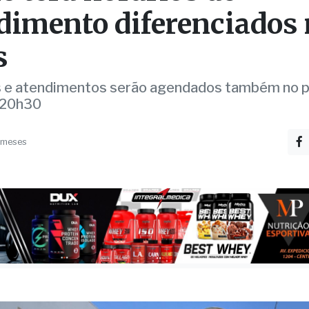
o terá horários de
dimento diferenciados
s
s e atendimentos serão agendados também no p
 20h30
 meses