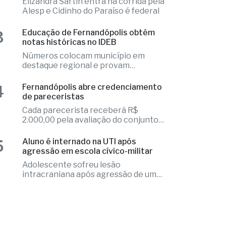
2
Fernandópolis confirma mais três
candidaturas e já soma seis nomes
Elizandra Sartin entra na corrida pela
Alesp e Cidinho do Paraíso é federal
3
Educação de Fernandópolis obtém
notas históricas no IDEB
Números colocam município em
destaque regional e provam
excelência
4
Fernandópolis abre credenciamento
de pareceristas
Cada parecerista receberá R$
2.000,00 pela avaliação do conjunto
de projetos
5
Aluno é internado na UTI após
agressão em escola cívico-militar
Adolescente sofreu lesão
intracraniana após agressão de um
colega