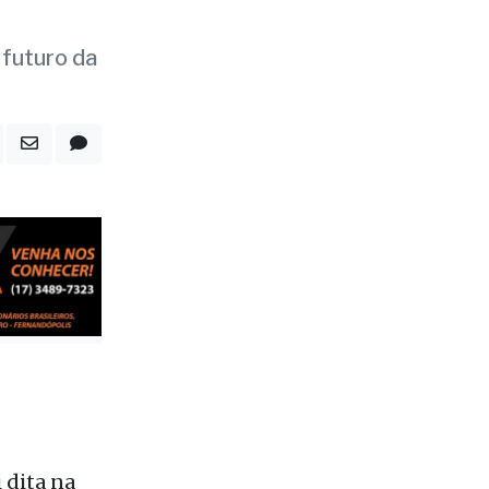
o em
 futuro da