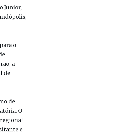
 dita na
o Junior,
andópolis,
para o
de
rão, a
l de
smo de
atória. O