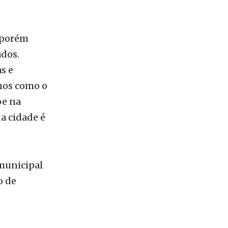
 regional
sitante e
, porém
ados.
s e
chos como o
õe na
da cidade é
 municipal
o de