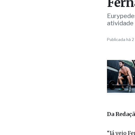
pers
Fern
Eurypedes
atividade
Publicada há 2
Da Redaç