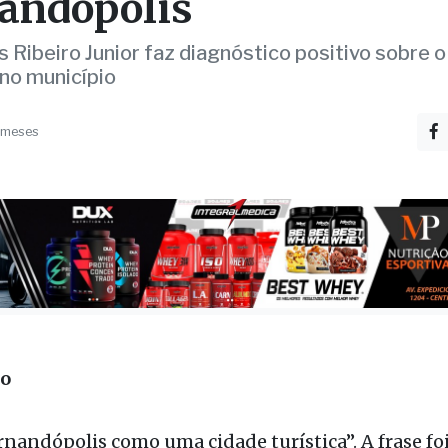
pectivas para o turism
andópolis
 Ribeiro Junior faz diagnóstico positivo sobre o
 no município
 meses
ão