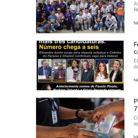
P
a
A
R
há
F
c
E
d
há
P
7
C