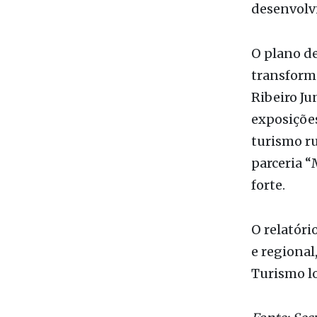
novo plano
em inovaçã
desenvolv
O plano de
transforma
Ribeiro Ju
exposições
turismo ru
parceria “
forte.
O relatóri
e regional