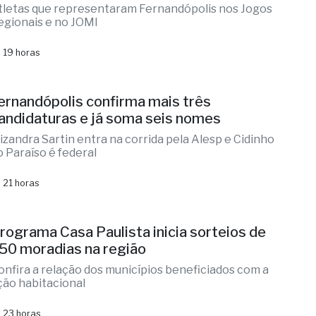
refeito Cantarella e vice Mazetti recebem
tletas medalhistas
tletas que representaram Fernandópolis nos Jogos
egionais e no JOMI
 19 horas
ernandópolis confirma mais três
andidaturas e já soma seis nomes
lizandra Sartin entra na corrida pela Alesp e Cidinho
o Paraíso é federal
 21 horas
rograma Casa Paulista inicia sorteios de
50 moradias na região
onfira a relação dos municípios beneficiados com a