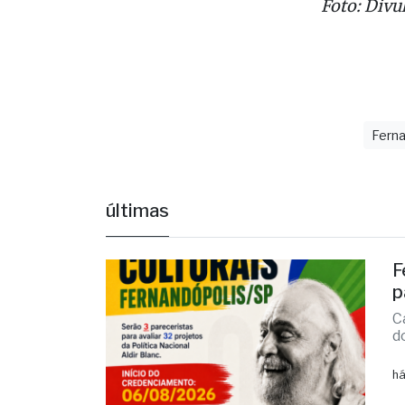
Foto: Divu
Ferna
últimas
F
p
C
d