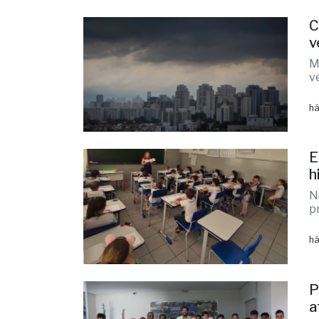
há
C
v
M
v
há
E
h
N
p
há