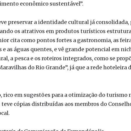
 tem que posicionar o município como referência
o turística, integração regional, experiência do vi
imento econômico sustentável”.
ve preservar a identidade cultural já consolidada
ndo os atrativos em produtos turísticos estrutur
nior cita como pontos fortes a gastronomia, as feira
 e as águas quentes, e vê grande potencial em ni
ral, a pesca e os roteiros integrados, como se prop
Maravilhas do Rio Grande”, já que a rede hoteleira 
o, rico em sugestões para a otimização do turismo
, teve cópias distribuídas aos membros do Conselh