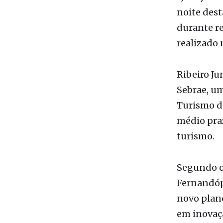
“Já vejo F
noite dest
durante r
realizado 
Ribeiro Ju
Sebrae, um
Turismo de
médio praz
turismo.
Segundo o 
Fernandópo