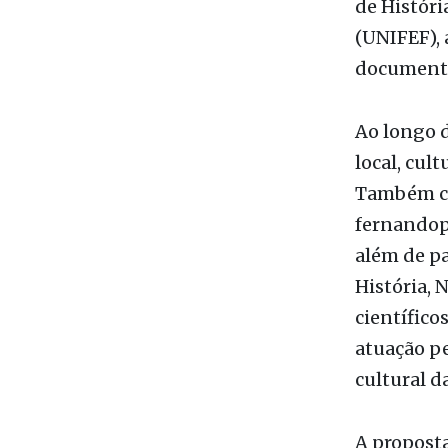
Sociologia
Araraquara
de Históri
(UNIFEF), 
documenta
Ao longo d
local, cul
Também co
fernandopo
além de pa
História, 
científico
atuação p
cultural d