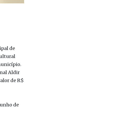
ipal de
ultural
município.
nal Aldir
alor de R$