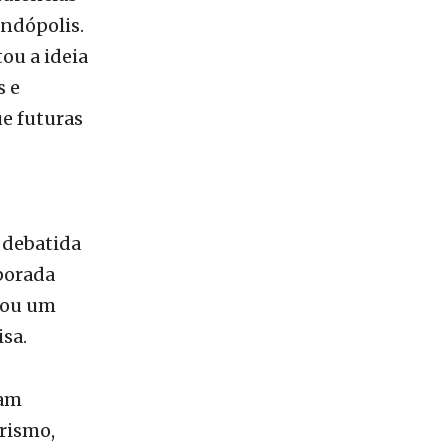
udiências
andópolis.
ou a ideia
s e
e futuras
, debatida
porada
urou um
isa.