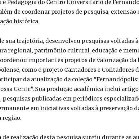
, Mestre e Doutor em Educação Escolar pela UNESP
. Atualmente atua como professor universitário n
a e Pedagogia do Centro Universitário de Fernandó
além de coordenar projetos de pesquisa, extensão 
ção histórica.
e sua trajetória, desenvolveu pesquisas voltadas à
tura regional, patrimônio cultural, educação e memó
ordenou importantes projetos de valorização da h
lense, como o projeto Cantadores e Contadores de
rticipar da atualização da coleção "Fernandópolis
Nossa Gente". Sua produção acadêmica inclui artigo
s, pesquisas publicadas em periódicos especializad
ermanente em iniciativas voltadas à preservação 
a região.