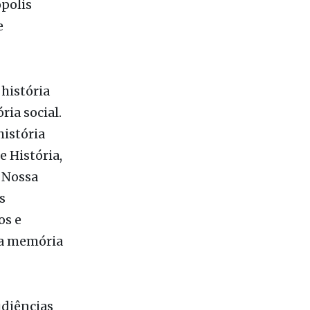
 de
os cursos
polis
e
 história
ria social.
istória
 História,
: Nossa
s
os e
da memória