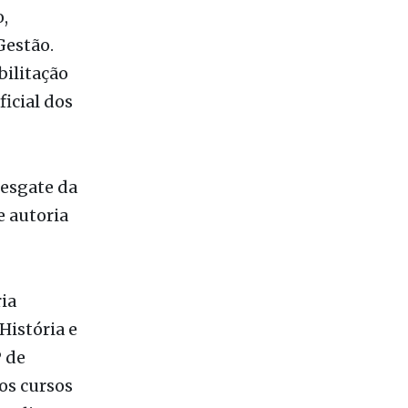
 junho de
,
Gestão.
bilitação
icial dos
Resgate da
e autoria
ia
História e