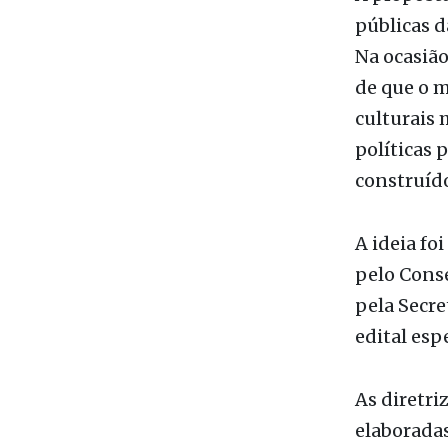
A proposta
públicas d
Na ocasião
de que o m
culturais
políticas 
construído
A ideia fo
pelo Cons
pela Secre
edital esp