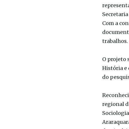
O resultad
2026, após
representa
Secretaria
Com a conc
documental
trabalhos.
O projeto 
História e
do pesquis
Reconhecid
regional d