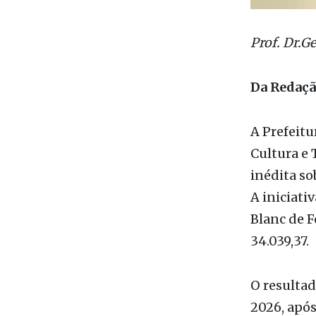
Prof. Dr.G
Da Redaç
A Prefeitu
Cultura e 
inédita so
A iniciati
Blanc de F
34.039,37.