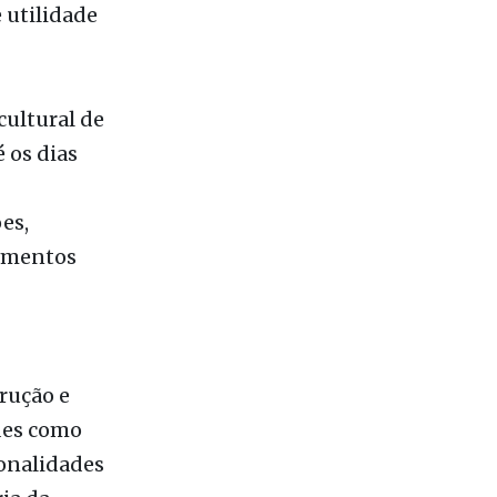
ram
urismo,
 utilidade
cultural de
 os dias
es,
cimentos
rução e