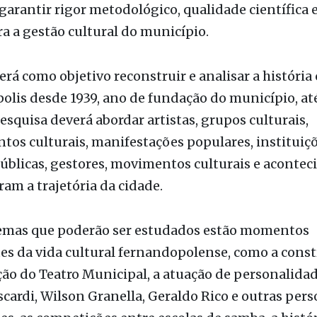
zes, objetivos e exigências técnicas da pesquisa fo
 pela própria Secretaria Municipal de Cultura e T
arantir rigor metodológico, qualidade científica e
ra a gestão cultural do município.
erá como objetivo reconstruir e analisar a história 
lis desde 1939, ano de fundação do município, até
pesquisa deverá abordar artistas, grupos culturais,
os culturais, manifestações populares, instituiçõ
públicas, gestores, movimentos culturais e aconte
am a trajetória da cidade.
temas que poderão ser estudados estão momentos
s da vida cultural fernandopolense, como a const