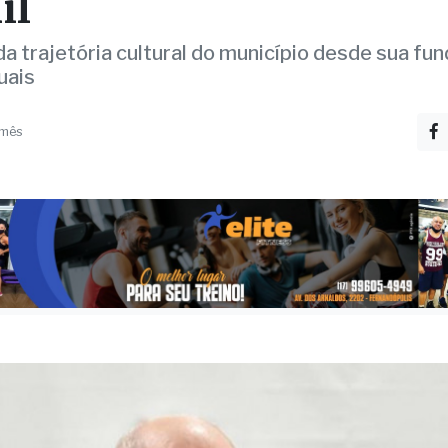
uisa cultural inédita d
il
da trajetória cultural do município desde sua fu
uais
 mês