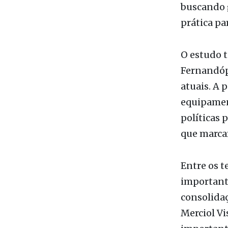
As diretri
elaboradas
buscando g
prática pa
O estudo t
Fernandópo
atuais. A 
equipament
políticas 
que marcar
Entre os 
importante