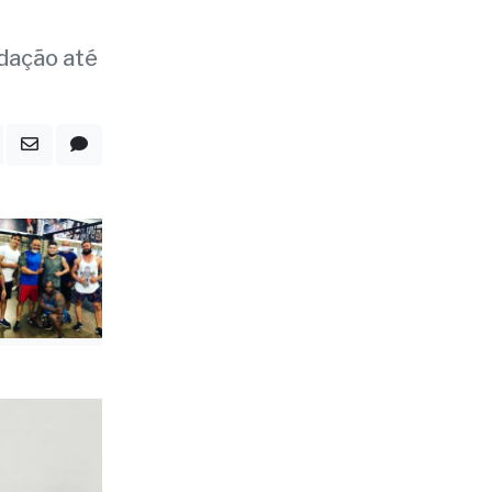
e R$
ndação até