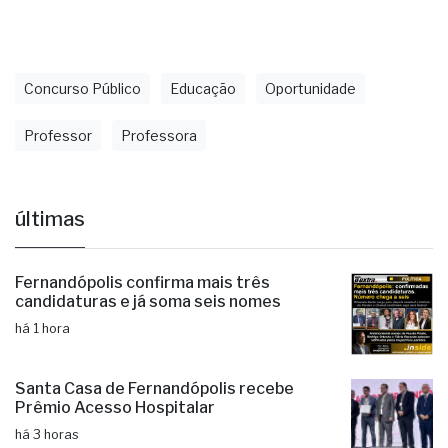
área escolhida.
As inscrições seguem até 19 de junho neste
link.
Concurso Público
Educação
Oportunidade
Professor
Professora
últimas
Fernandópolis confirma mais três
candidaturas e já soma seis nomes
há 1 hora