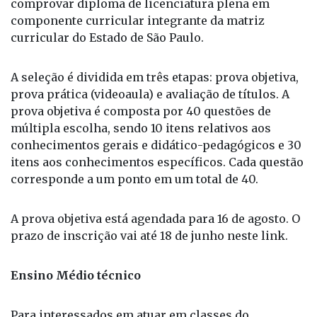
magistério, de licenciatura em educação do campo
ou do programa especial de formação pedagógica
superior. Para as oportunidades nos anos finais do
Fundamental e Médio, os interessados devem
comprovar diploma de licenciatura plena em
componente curricular integrante da matriz
curricular do Estado de São Paulo.
A seleção é dividida em três etapas: prova objetiva,
prova prática (videoaula) e avaliação de títulos. A
prova objetiva é composta por 40 questões de
múltipla escolha, sendo 10 itens relativos aos
conhecimentos gerais e didático-pedagógicos e 30
itens aos conhecimentos específicos. Cada questão
corresponde a um ponto em um total de 40.
A prova objetiva está agendada para 16 de agosto. O
prazo de inscrição vai até 18 de junho neste link.