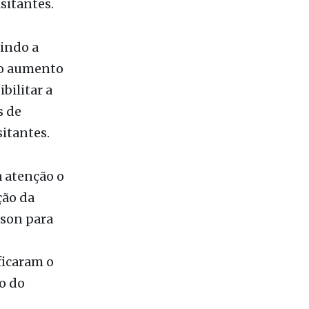
gia. A
ducativo e
sitantes.
rindo a
do aumento
bilitar a
s de
itantes.
 atenção o
ção da
rson para