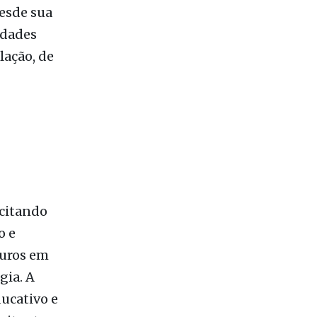
da no
aram pelo
esde sua
idades
lação, de
icitando
o e
auros em