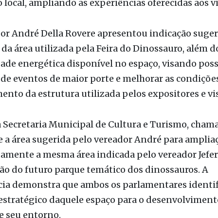
tucional localizada ao lado do Museu de Paleontolo
usca fortalecer ainda mais o potencial turístico, e
o local, ampliando as experiências oferecidas aos vi
dor André Della Rovere apresentou indicação suge
da área utilizada pela Feira do Dinossauro, além 
ade energética disponível no espaço, visando possi
 de eventos de maior porte e melhorar as condiçõe
nto da estrutura utilizada pelos expositores e vis
Secretaria Municipal de Cultura e Turismo, chama
e a área sugerida pelo vereador André para amplia
stamente a mesma área indicada pelo vereador Jefe
o do futuro parque temático dos dinossauros. A