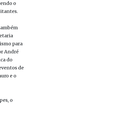
 passou a
ecendo o
itantes.
, também
etaria
rismo para
or André
ica do
 eventos de
uro e o