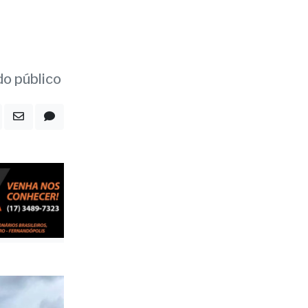
auro
o público