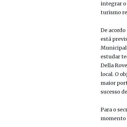
em tamanh
empreendi
integrar o
turismo re
De acordo
está previ
Municipal 
estudar te
Della Rove
local. O o
maior port
sucesso de