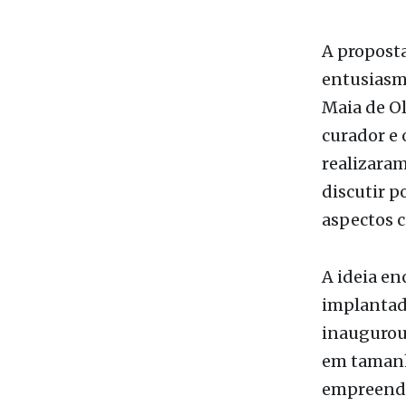
coincidên
potencial 
museu e d
A propost
entusiasm
Maia de Ol
curador e 
realizaram
discutir p
aspectos ci
A ideia en
implantad
inaugurou