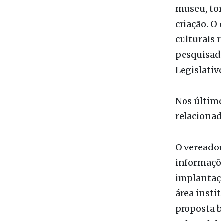
Somente na
último di
museu, tor
criação. O
culturais 
pesquisado
Legislativ
Nos último
relacionad
O vereado
informaçõe
implantaç