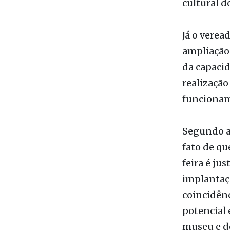
área insti
proposta b
cultural d
Já o verea
ampliação 
da capacid
realização
funcioname
Segundo a 
fato de qu
feira é ju
implantaçã