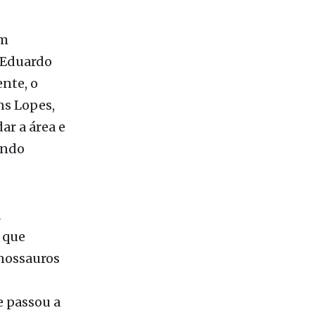
ficaram o
o do
om
 Eduardo
nte, o
ns Lopes,
ar a área e
ando
á
 que
nossauros