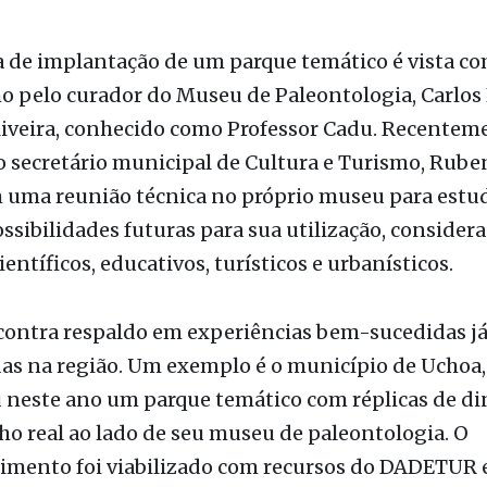
cia demonstra que ambos os parlamentares identi
estratégico daquele espaço para o desenvolviment
e seu entorno.
a de implantação de um parque temático é vista c
o pelo curador do Museu de Paleontologia, Carlos
iveira, conhecido como Professor Cadu. Recenteme
o secretário municipal de Cultura e Turismo, Rube
 uma reunião técnica no próprio museu para estud
ossibilidades futuras para sua utilização, consider
entíficos, educativos, turísticos e urbanísticos.
contra respaldo em experiências bem-sucedidas j
as na região. Um exemplo é o município de Uchoa,
 neste ano um parque temático com réplicas de di