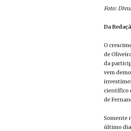
Foto: Divu
Da Redaç
O crescim
de Oliveir
da partici
vem demon
investimen
científico
de Fernan