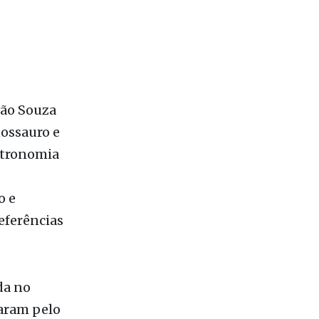
vão Souza
nossauro e
astronomia
o e
eferências