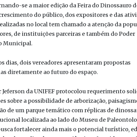
 edição especial do Arraiá do Dinossauro, realiza
a 5 de junho, aproximadamente 1.200 pessoas pass
nando-se a maior edição da Feira do Dinossauro d
 crescimento do público, dos expositores e das ativ
realizadas no local tem chamado a atenção da popu
res, de instituições parceiras e também do Poder
o Municipal.
s dias, dois vereadores apresentaram propostas
as diretamente ao futuro do espaço.
r Jeferson da UNIFEF protocolou requerimento sol
s sobre a possibilidade de arborização, paisagism
ão de um parque temático com réplicas de dinoss