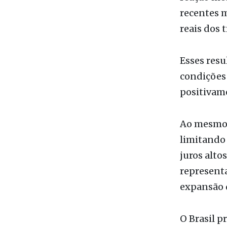
Esses res
condições 
positivam
Ao mesmo 
limitando 
juros alto
represent
expansão 
O Brasil p
O crescime
de novos 