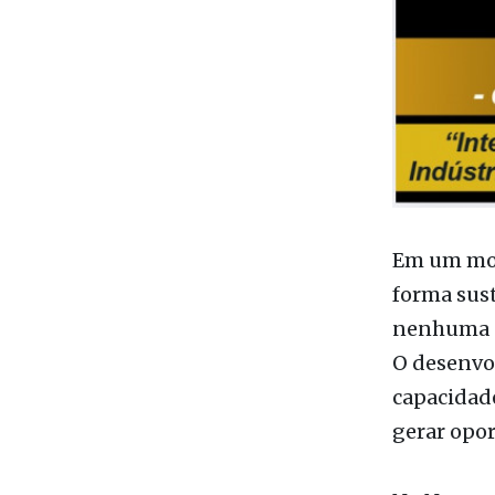
Em um mom
forma sust
nenhuma s
O desenvo
capacidade
gerar opo
No Noroest
Nossa regi
indústrias