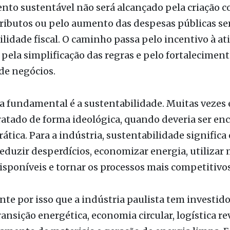
lidade fiscal. O caminho passa pelo incentivo à at
 pela simplificação das regras e pelo fortalecimen
de negócios.
 fundamental é a sustentabilidade. Muitas vezes 
ratado de forma ideológica, quando deveria ser en
ática. Para a indústria, sustentabilidade significa 
reduzir desperdícios, economizar energia, utilizar
isponíveis e tornar os processos mais competitivos
te por isso que a indústria paulista tem investido
ansição energética, economia circular, logística re
amento de materiais e geração de energia limpa. E
as preservam o meio ambiente, mas também fortale
vidade das empresas e ampliam sua capacidade de