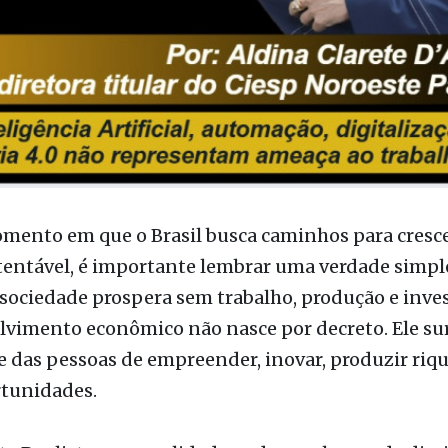
ento em que o Brasil busca caminhos para cresce
entável, é importante lembrar uma verdade simpl
ociedade prospera sem trabalho, produção e inve
lvimento econômico não nasce por decreto. Ele su
 das pessoas de empreender, inovar, produzir riqu
rtunidades.
e Paulista, essa realidade pode ser observada dia
onal do CIESP reúne 102 municípios, cerca de 4,5 m
 e uma população superior a 1,5 milhão de habitan