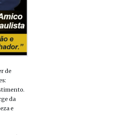
r de
es:
stimento.
rge da
eza e
riamente.
il
tes.