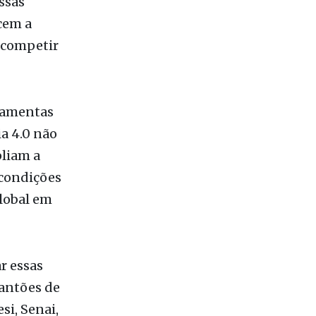
ramentas
ia 4.0 não
pliam a
 condições
global em
r essas
lantões de
si, Senai,