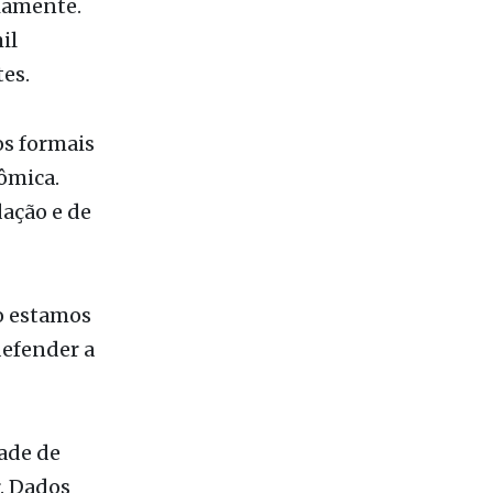
os formais
ômica.
dação e de
o estamos
defender a
ade de
. Dados
 salários