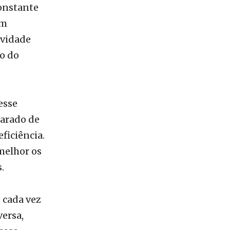
ividade
to do
esse
carado de
eficiência.
 melhor os
.
 cada vez
versa,
ssas
cem a
 competir