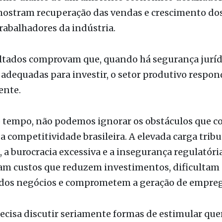
ultados comprovam que, quando há segurança juríd
adequadas para investir, o setor produtivo respon
ente.
tempo, não podemos ignorar os obstáculos que 
a competitividade brasileira. A elevada carga tribut
s, a burocracia excessiva e a insegurança regulatóri
am custos que reduzem investimentos, dificultam 
dos negócios e comprometem a geração de empreg
recisa discutir seriamente formas de estimular qu
nto sustentável não será alcançado pela criação 
tributos ou pelo aumento das despesas públicas s