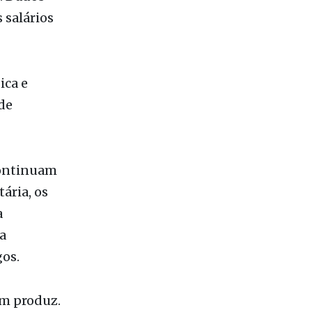
ica e
de
continuam
ária, os
a
a
os.
em produz.
constante
em