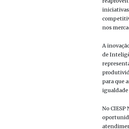
nos mercad
A inovaçã
de Intelig
representa
produtivi
para que a
igualdade 
No CIESP N
oportunida
atendiment
universida
conhecime