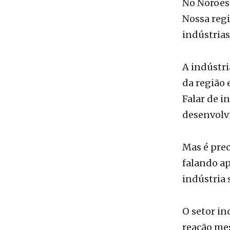
A indústr
da região 
Falar de i
desenvolv
Mas é pre
falando ap
indústria 
O setor in
reação me
recentes 
reais dos 