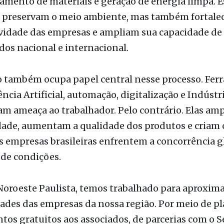
os nacional e internacional.
o também ocupa papel central nesse processo. Fer
ência Artificial, automação, digitalização e Indústr
m ameaça ao trabalhador. Pelo contrário. Elas am
dade, aumentam a qualidade dos produtos e criam
s empresas brasileiras enfrentem a concorrência 
de condições.
oroeste Paulista, temos trabalhado para aproxima
des das empresas da nossa região. Por meio de p
os gratuitos aos associados, de parcerias com o Se
des e instituições de fomento, buscamos levar
nto, capacitação e soluções concretas para quem