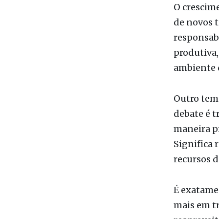
responsabi
produtiva,
ambiente 
Outro tema
debate é t
maneira pr
Significa 
recursos d
É exatamen
mais em tr
reaproveit
iniciativ
competiti